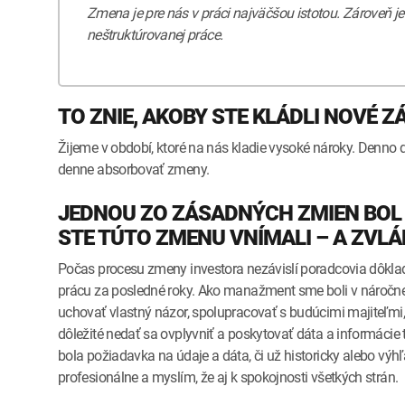
Zmena je pre nás v práci najväčšou istotou. Zároveň je
neštruktúrovanej práce.
TO ZNIE, AKOBY STE KLÁDLI NOVÉ Z
Žijeme v období, ktoré na nás kladie vysoké nároky. Denno 
denne absorbovať zmeny.
JEDNOU ZO ZÁSADNÝCH ZMIEN BOL
STE TÚTO ZMENU VNÍMALI – A ZVL
Počas procesu zmeny investora nezávislí poradcovia dôklad
prácu za posledné roky. Ako manažment sme boli v náročnej
uchovať vlastný názor, spolupracovať s budúcimi majiteľmi
dôležité nedať sa ovplyvniť a poskytovať dáta a informácie
bola požiadavka na údaje a dáta, či už historicky alebo výh
profesionálne a myslím, že aj k spokojnosti všetkých strán.