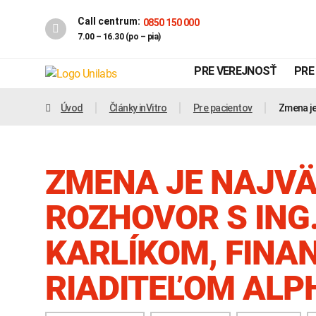
Call centrum:
0850 150 000
7.00 – 16.30 (po – pia)
PRE VEREJNOSŤ
PRE
Úvod
Články inVitro
Pre pacientov
Zmena je
ZMENA JE NAJVÄ
ROZHOVOR S ING
KARLÍKOM, FIN
Genetika
Covid-19
RIADITEĽOM ALP
INTOLERANCIA POTRAVÍN