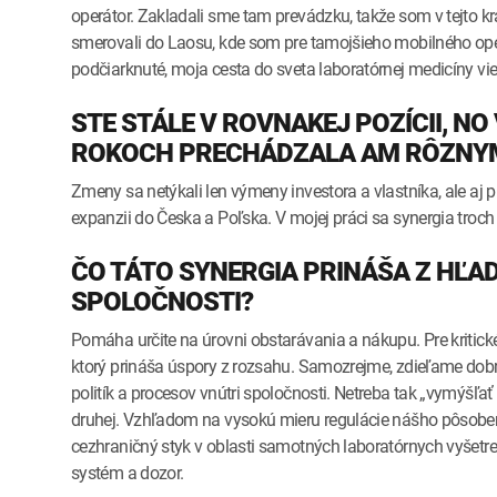
operátor. Zakladali sme tam prevádzku, takže som v tejto kr
smerovali do Laosu, kde som pre tamojšieho mobilného oper
podčiarknuté, moja cesta do sveta laboratórnej medicíny vi
STE STÁLE V ROVNAKEJ POZÍCII, N
ROKOCH PRECHÁDZALA AM RÔZNYM
Zmeny sa netýkali len výmeny investora a vlastníka, ale aj
expanzii do Česka a Poľska. V mojej práci sa synergia troch
ČO TÁTO SYNERGIA PRINÁŠA Z HĽA
SPOLOČNOSTI?
Pomáha určite na úrovni obstarávania a nákupu. Pre kritick
ktorý prináša úspory z rozsahu. Samozrejme, zdieľame dobré
politík a procesov vnútri spoločnosti. Netreba tak „vymýšľať k
druhej. Vzhľadom na vysokú mieru regulácie nášho pôsoben
cezhraničný styk v oblasti samotných laboratórnych vyšetren
systém a dozor.