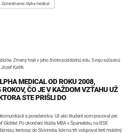
Zamestnanec Alpha medical
dicíne. Zmeny hrali v jeho živote podstatnú rolu. Svoju súčasnú
 Jozef Karlík.
ALPHA MEDICAL OD ROKU 2008,
5 ROKOV, ČO JE V KAŽDOM VZŤAHU UŽ
KTORA STE PRIŠLI DO
ekomunikácií a poradenstva. Už ako študent som pracoval pre
ť Globtel. Po ukončení štúdia MBA v Španielsku, na IESE
znisu, tentoraz do Slovinska, kde na trh vstupoval tretí mobilný