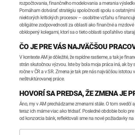
rozpočtovania, finančného modelovania a merania výsledkov
Pomáham dotvárať stratégiu spoločnosti spolu s ostatným
niektorých kritických procesov – osobitne vzťahu s finan
obligátne zodpovednosti za oblasti ako finančné a mzdové ú
obklopený kolegami, ktorí sa o tieto oblasti spoľahlivo sta
ČO JE PRE VÁS NAJVÄČŠOU PRACO
V kontexte AM je dôležité, že rapídne rastieme, a tak je fi
strán skutočnou výzvou. Iste by bola moja práca iná, ak by s
ročne v ČR a v SR. Zmena je tak pre nás najväčšou istotou v
neštruktúrovanej práce.
HOVORÍ SA PREDSA, ŽE ZMENA JE P
Áno, my v AM prechádzame zmenami stále. O tom svedčí aj f
teraz ich máme viac ako tridsať. Posledné obdobie bolo pre
od konzorcia bánk, reflektovali sme na nové požiadavky na 