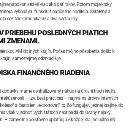
ajine napokon strávil viac ako päť rokov. Potom moje kroky
átora vykonával funkciu finančného riaditeľa. Skrátené a
edla cez telekomunikácie a dva svetadiely.
O V PRIEBEHU POSLEDNÝCH PIATICH
I ZMENAMI.
 prienikov AM do iných krajín. Počas môjho pôsobenia došlo k
 krajín, samozrejme, odzrkadľuje.
DISKA FINANČNÉHO RIADENIA
é dodávky máme centralizovaný nákup na úrovni troch krajín,
 skúsenosti – tzv. best practices – najmä na úrovni interných
oleso“ a často len „exportovať“ to, čo funguje v jednej krajine, do
ia však v jednotlivých štátoch nepripadá do úvahy nejaký
í – zdravotné poisťovne uplatňujú v každej krajine úplne iný