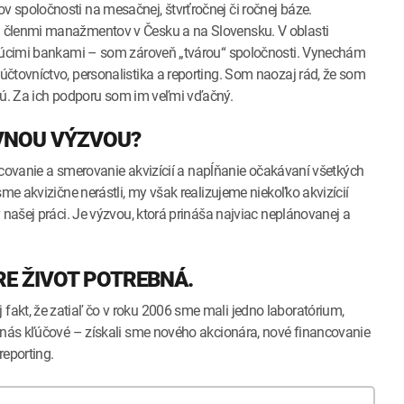
 spoločnosti na mesačnej, štvrťročnej či ročnej báze.
i členmi manažmentov v Česku a na Slovensku. V oblasti
cujúcimi bankami – som zároveň „tvárou“ spoločnosti. Vynechám
čtovníctvo, personalistika a reporting. Som naozaj rád, že som
rajú. Za ich podporu som im veľmi vďačný.
VNOU VÝZVOU?
nancovanie a smerovanie akvizícií a napĺňanie očakávaní všetkých
me akvizične nerástli, my však realizujeme niekoľko akvizícií
 našej práci. Je výzvou, ktorá prináša najviac neplánovanej a
RE ŽIVOT POTREBNÁ.
akt, že zatiaľ čo v roku 2006 sme mali jedno laboratórium,
 nás kľúčové – získali sme nového akcionára, nové financovanie
reporting.