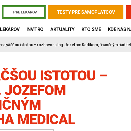
TESTY PRE SAMOPLATCOV
PRE LEKÁROV
 LEKÁROV
INVITRO
AKTUALITY
KTO SME
KDE NÁS 
 najväčšou istotou – rozhovor s Ing. Jozefom Karlíkom, finančným riadit
ČŠOU ISTOTOU –
. JOZEFOM
ANČNÝM
Žiadanky a tlačivá
Výsledky vyšetrení
Kortizol
Odberová
HA MEDICAL
Lymská borelióza
Human papillomavirus (HPV)