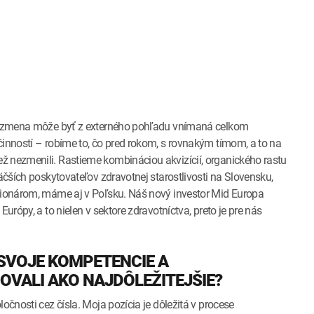
áto zmena môže byť z externého pohľadu vnímaná celkom
činností – robíme to, čo pred rokom, s rovnakým tímom, a to na
ž nezmenili. Rastieme kombináciou akvizícií, organického rastu
äčších poskytovateľov zdravotnej starostlivosti na Slovensku,
kcionárom, máme aj v Poľsku. Náš nový investor Mid Europa
urópy, a to nielen v sektore zdravotníctva, preto je pre nás
 SVOJE KOMPETENCIE A
OVALI AKO NAJDÔLEŽITEJŠIE?
očnosti cez čísla. Moja pozícia je dôležitá v procese