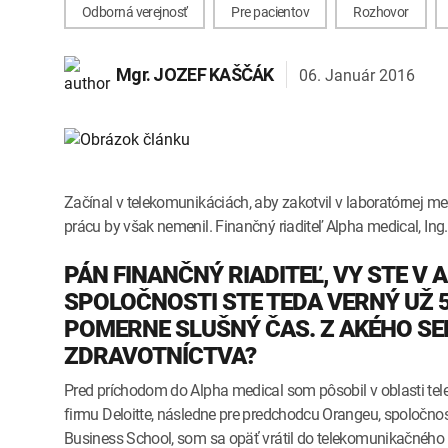
Odborná verejnosť
Pre pacientov
Rozhovor
06. Január 2016
Mgr.
JOZEF KAŠČÁK
Začínal v telekomunikáciách, aby zakotvil v laboratórnej me
prácu by však nemenil. Finančný riaditeľ Alpha medical, Ing.
PÁN FINANČNÝ RIADITEĽ, VY STE V 
SPOLOČNOSTI STE TEDA VERNÝ UŽ 
POMERNE SLUŠNÝ ČAS. Z AKÉHO SE
ZDRAVOTNÍCTVA?
Pred príchodom do Alpha medical som pôsobil v oblasti tel
firmu Deloitte, následne pre predchodcu Orangeu, spoločnos
Business School, som sa opäť vrátil do telekomunikačného bi