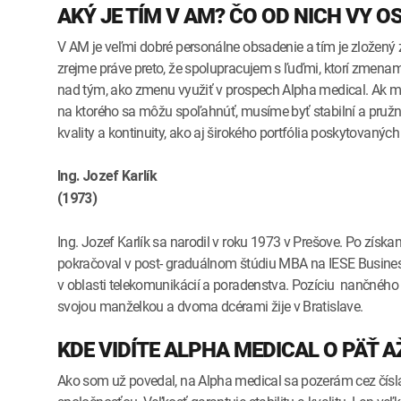
AKÝ JE TÍM V AM? ČO OD NICH VY 
V AM je veľmi dobré personálne obsadenie a tím je zložený z
zrejme práve preto, že spolupracujem s ľuďmi, ktorí zmenam
nad tým, ako zmenu využiť v prospech Alpha medical. Ak má
na ktorého sa môžu spoľahnúť, musíme byť stabilní a pružn
kvality a kontinuity, ako aj širokého portfólia poskytovanýc
Ing. Jozef Karlík
(1973)
Ing. Jozef Karlík sa narodil v roku 1973 v Prešove. Po získa
pokračoval v post- graduálnom štúdiu MBA na IESE Busine
v oblasti telekomunikácií a poradenstva. Pozíciu nančného
svojou manželkou a dvoma dcérami žije v Bratislave.
KDE VIDÍTE ALPHA MEDICAL O PÄŤ 
Ako som už povedal, na Alpha medical sa pozerám cez čísla, 