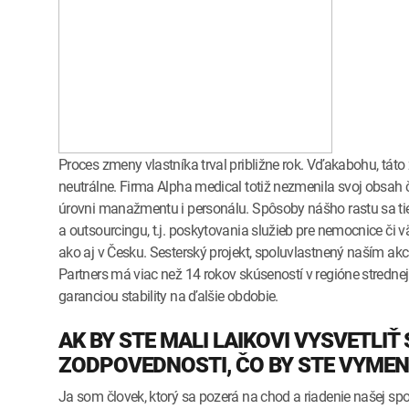
Proces zmeny vlastníka trval približne rok. Vďakabohu, t
neutrálne. Firma Alpha medical totiž nezmenila svoj obsah 
úrovni manažmentu i personálu. Spôsoby nášho rastu sa tie
a outsourcingu, t.j. poskytovania služieb pre nemocnice či v
ako aj v Česku. Sesterský projekt, spoluvlastnený naším a
Partners má viac než 14 rokov skúseností v regióne strednej E
garanciou stability na ďalšie obdobie.
AK BY STE MALI LAIKOVI VYSVETLIŤ
ZODPOVEDNOSTI, ČO BY STE VYMEN
Ja som človek, ktorý sa pozerá na chod a riadenie našej spol