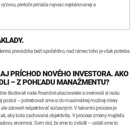
 výzvou, pretože prináša najviac neplánovanej a
ÁKLADY.
denná prevádzka beží spoľahlivo, nad rámec toho je však potreba
 AJ PRÍCHOD NOVÉHO INVESTORA. AKO
ÁDLI – Z POHĽADU MANAŽMENTU?
ne študovali naše finančné ukazovatele a overovali si našu
 pozícii – potrebovali sme si do maximálnej možnej miery
, ale zároveň rešpektovať súčasných. V takomto procese je
 tak, aby bola zachovaná objektivita. V procese zmeny majiteľa
ľadovo, enormná. Som rád, že sme to zvládli – ustáli sme to