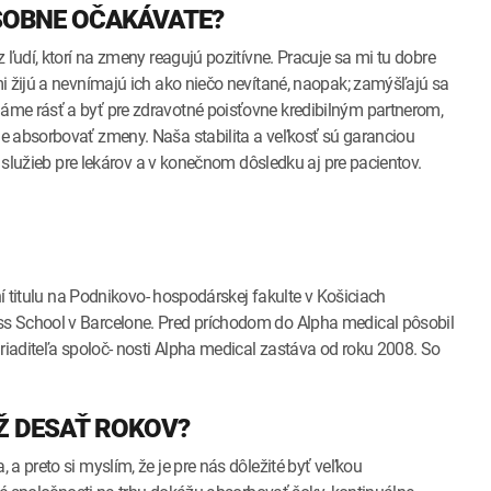
OSOBNE OČAKÁVATE?
 ľudí, ktorí na zmeny reagujú pozitívne. Pracuje sa mi tu dobre
i žijú a nevnímajú ich ako niečo nevítané, naopak; zamýšľajú sa
me rásť a byť pre zdravotné poisťovne kredibilným partnerom,
e absorbovať zmeny. Naša stabilita a veľkosť sú garanciou
h služieb pre lekárov a v konečnom dôsledku aj pre pacientov.
ní titulu na Podnikovo- hospodárskej fakulte v Košiciach
ss School v Barcelone. Pred príchodom do Alpha medical pôsobil
 riaditeľa spoloč- nosti Alpha medical zastáva od roku 2008. So
AŽ DESAŤ ROKOV?
a preto si myslím, že je pre nás dôležité byť veľkou