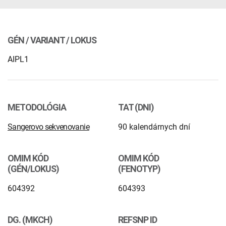
INTOLERANCIA POTRAVÍN
Lymská borelióza
Human papillomavirus (HPV)
GÉN / VARIANT / LOKUS
AIPL1
METODOLÓGIA
TAT (DNI)
Sangerovo sekvenovanie
90 kalendárnych dní
OMIM KÓD
OMIM KÓD
(GÉN/LOKUS)
(FENOTYP)
604392
604393
DG. (MKCH)
REFSNP ID