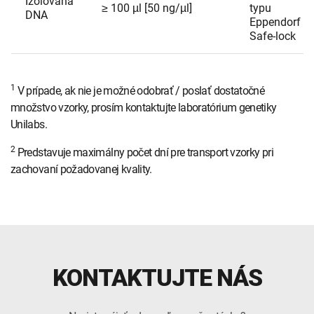
Izolovaná
≥ 100 µl [50 ng/µl]
typu
DNA
Eppendorf
Safe-lock
1
V prípade, ak nie je možné odobrať / poslať dostatočné
množstvo vzorky, prosím kontaktujte laboratórium genetiky
Unilabs.
2
Predstavuje maximálny počet dní pre transport vzorky pri
zachovaní požadovanej kvality.
KONTAKTUJTE NÁS