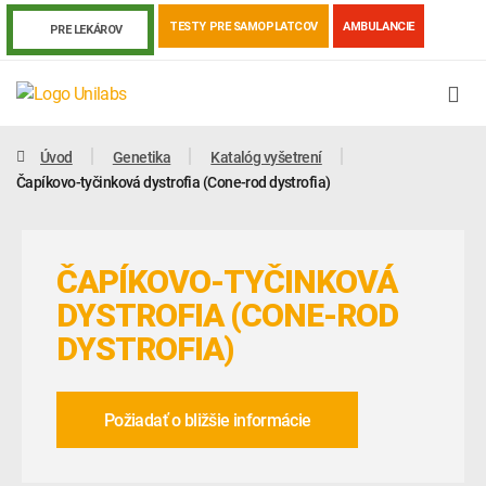
TESTY PRE SAMOPLATCOV
AMBULANCIE
PRE LEKÁROV
Úvod
Genetika
Katalóg vyšetrení
Čapíkovo-tyčinková dystrofia (Cone-rod dystrofia)
ČAPÍKOVO-TYČINKOVÁ
DYSTROFIA (CONE-ROD
DYSTROFIA)
Genetika
Covid-19
Žiadanky a tlačivá
Požiadať o bližšie informácie
Výsledky vyšetrení
Kortizol
Odberová príručka