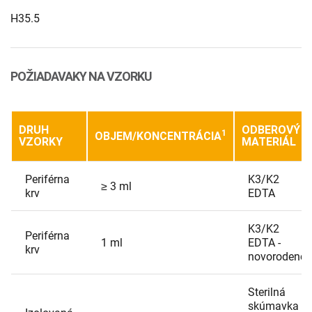
H35.5
POŽIADAVAKY NA VZORKU
DRUH
ODBEROVÝ
1
OBJEM/KONCENTRÁCIA
VZORKY
MATERIÁL
Periférna
K3/K2
≥ 3 ml
krv
EDTA
K3/K2
Periférna
1 ml
EDTA -
krv
novorodenci
Sterilná
skúmavka