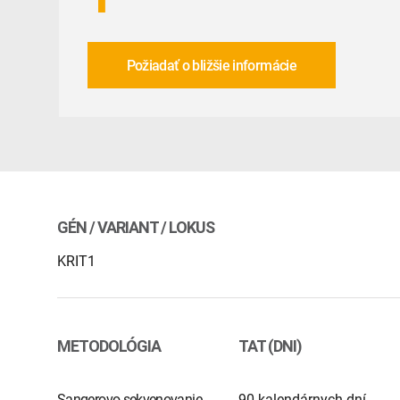
Požiadať o bližšie informácie
GÉN / VARIANT / LOKUS
KRIT1
METODOLÓGIA
TAT (DNI)
Sangerovo sekvenovanie
90 kalendárnych dní