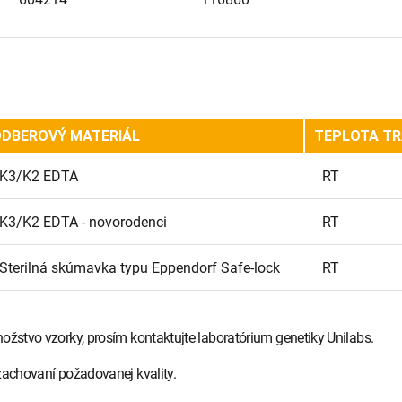
DBEROVÝ MATERIÁL
TEPLOTA T
K3/K2 EDTA
RT
K3/K2 EDTA - novorodenci
RT
Sterilná skúmavka typu Eppendorf Safe-lock
RT
ožstvo vzorky, prosím kontaktujte laboratórium genetiky Unilabs.
zachovaní požadovanej kvality.