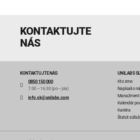
KONTAKTUJTE
NÁS
KONTAKTUJTE NÁS
UNILABS S
Kto sme
0850 150 000
7.00 – 16.30 (po – pia)
Napísali o n
Manažment
info.sk@unilabs.com
Kalendár pod
Kariéra
Štatút súťaž