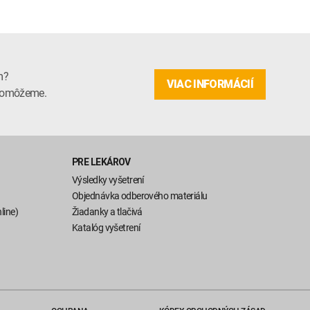
m?
VIAC INFORMÁCIÍ
m pomôžeme.
PRE LEKÁROV
Výsledky vyšetrení
Objednávka odberového materiálu
line)
Žiadanky a tlačivá
Katalóg vyšetrení