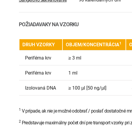
POŽIADAVAKY NA VZORKU
1
DRUH VZORKY
OBJEM/KONCENTRÁCIA
O
Periférna krv
≥ 3 ml
Periférna krv
1 ml
Izolovaná DNA
≥ 100 µl [50 ng/µl]
1
V prípade, ak nie je možné odobrať / poslať dostatočné mn
2
Predstavuje maximálny počet dní pre transport vzorky pri 