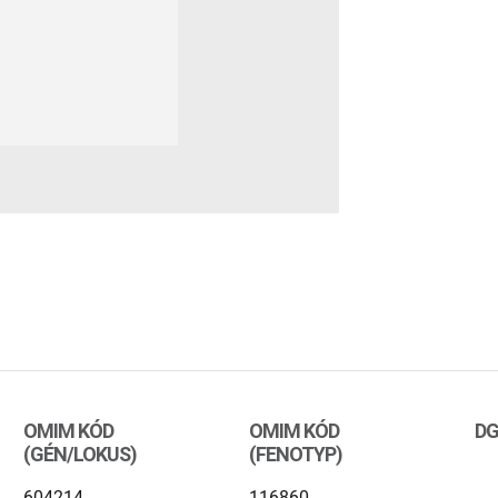
OMIM KÓD
OMIM KÓD
DG
(GÉN/LOKUS)
(FENOTYP)
604214
116860