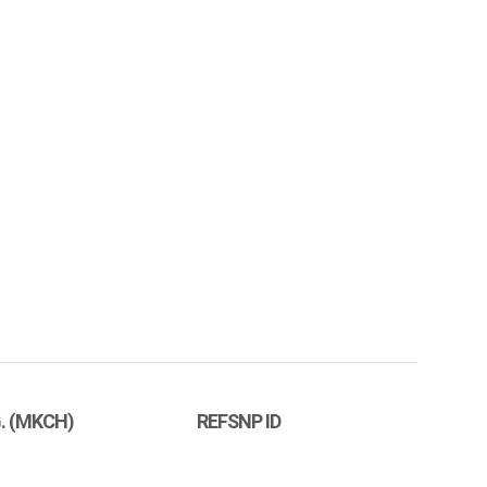
. (MKCH)
REFSNP ID