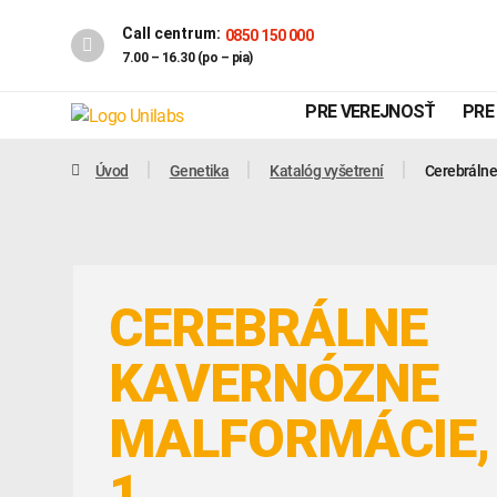
Call centrum:
0850 150 000
7.00 – 16.30 (po – pia)
PRE VEREJNOSŤ
PRE
Úvod
Genetika
Katalóg vyšetrení
Cerebrálne
CEREBRÁLNE
KAVERNÓZNE
MALFORMÁCIE,
Genetika
Covid-19
INTOLERANCIA POTRAVÍN
1