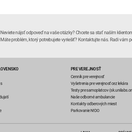
Neviete nájsť odpoveď na vaše otázky? Chcete sa stať naším kliento
Máte problém, ktorý potrebujete vyriešiť? Kontaktujte nás. Radi vá
LOVENSKO
PRE VEREJNOSŤ
Cenník pre verejnosť
ás
Vyšetrenia pre verejnosť cez lekára
Testy pre samoplatcov (sk.unilabs.on
ujatí
Naše odborné ambulancie
Kontakty odberových miest
e
Parkovanie N!DO