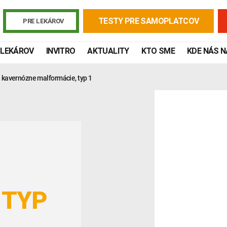
TESTY PRE SAMOPLATCOV
PRE LEKÁROV
 LEKÁROV
INVITRO
AKTUALITY
KTO SME
KDE NÁS 
 kavernózne malformácie, typ 1
 TYP
Žiadanky a tlačivá
Výsledky vyšetrení
Kortizol
Odberová
Lymská borelióza
Human papillomavirus (HPV)