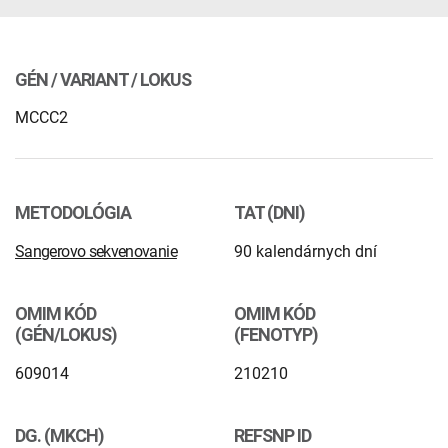
INTOLERANCIA POTRAVÍN
Lymská borelióza
Human papillomavirus (HPV)
GÉN / VARIANT / LOKUS
MCCC2
METODOLÓGIA
TAT (DNI)
Sangerovo sekvenovanie
90 kalendárnych dní
OMIM KÓD
OMIM KÓD
(GÉN/LOKUS)
(FENOTYP)
609014
210210
DG. (MKCH)
REFSNP ID