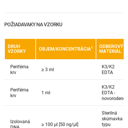
POŽIADAVAKY NA VZORKU
DRUH
ODBEROVÝ
1
OBJEM/KONCENTRÁCIA
VZORKY
MATERIÁL
Periférna
K3/K2
≥ 3 ml
krv
EDTA
K3/K2
Periférna
1 ml
EDTA -
krv
novorodenci
Sterilná
skúmavka
Izolovaná
≥ 100 µl [50 ng/µl]
typu
DNA