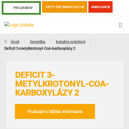
TESTY PRE SAMOPLATCOV
AMBULANCIE
PRE LEKÁROV
Úvod
Genetika
Katalóg vyšetrení
Deficit 3-metylkrotonyl-CoA-karboxylázy 2
DEFICIT 3-
METYLKROTONYL-COA-
KARBOXYLÁZY 2
Genetika
Covid-19
Žiadanky a tlačivá
Požiadať o bližšie informácie
Výsledky vyšetrení
Kortizol
Odberová príručka