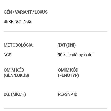
INTOLERANCIA POTRAVÍN
Lymská borelióza
GÉN / VARIANT / LOKUS
Human papillomavirus (HPV)
SERPINC1_NGS
METODOLÓGIA
TAT (DNI)
NGS
90 kalendárnych dní
OMIM KÓD
OMIM KÓD
(GÉN/LOKUS)
(FENOTYP)
DG. (MKCH)
REFSNP ID