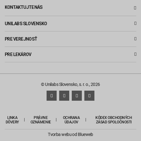
KONTAKTUJTE NÁS
UNILABS SLOVENSKO
PRE VEREJNOSŤ
PRE LEKÁROV
© Unilabs Slovensko, s. r. o., 2026
LINKA
PRÁVNE
OCHRANA
KÓDEX OBCHODNÝCH
DÔVERY
OZNÁMENIE
ÚDAJOV
ZÁSAD SPOLOČNOSTI
Tvorba webu
od Blueweb