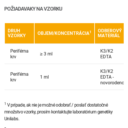
POŽIADAVAKY NA VZORKU
DRUH
ODBEROVÝ
1
OBJEM/KONCENTRÁCIA
VZORKY
MATERIÁL
Periférna
K3/K2
≥ 3 ml
krv
EDTA
K3/K2
Periférna
1 ml
EDTA -
krv
novorodenci
1
V prípade, ak nie je možné odobrať / poslať dostatočné
množstvo vzorky, prosím kontaktujte laboratórium genetiky
Unilabs.