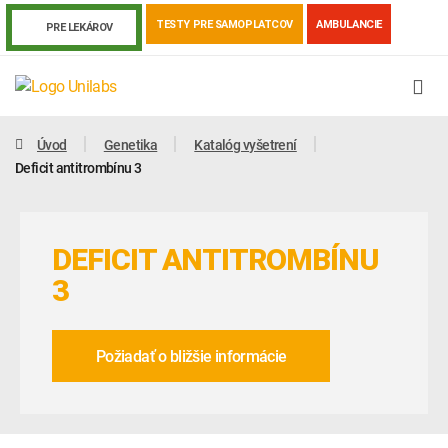
TESTY PRE SAMOPLATCOV
AMBULANCIE
PRE LEKÁROV
Úvod
Genetika
Katalóg vyšetrení
Deficit antitrombínu 3
DEFICIT ANTITROMBÍNU
3
Požiadať o bližšie informácie
Genetika
Covid-19
Žiadanky a tlačivá
Výsledky vyšetrení
Kortizol
Odberová príručka