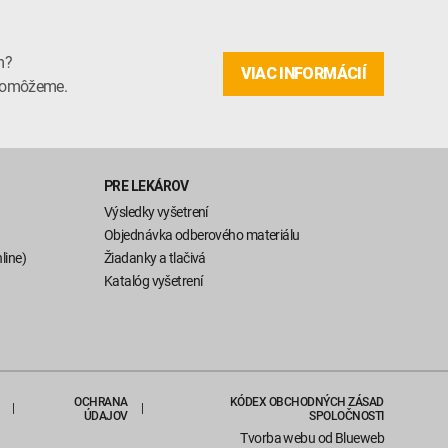
m?
VIAC INFORMÁCIÍ
m pomôžeme.
PRE LEKÁROV
Výsledky vyšetrení
Objednávka odberového materiálu
line)
Žiadanky a tlačivá
Katalóg vyšetrení
OCHRANA
KÓDEX OBCHODNÝCH ZÁSAD
ÚDAJOV
SPOLOČNOSTI
Tvorba webu
od Blueweb