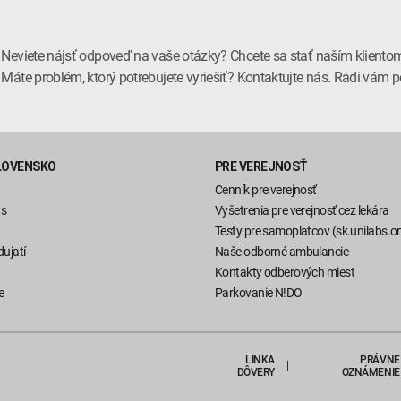
Neviete nájsť odpoveď na vaše otázky? Chcete sa stať naším kliento
Máte problém, ktorý potrebujete vyriešiť? Kontaktujte nás. Radi vá
LOVENSKO
PRE VEREJNOSŤ
Cenník pre verejnosť
ás
Vyšetrenia pre verejnosť cez lekára
Testy pre samoplatcov (sk.unilabs.on
ujatí
Naše odborné ambulancie
Kontakty odberových miest
e
Parkovanie N!DO
LINKA
PRÁVNE
DÔVERY
OZNÁMENIE