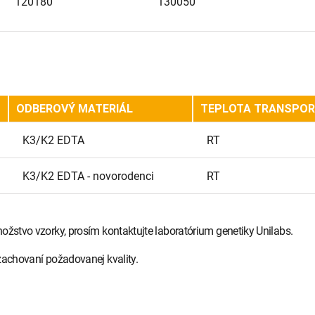
120180
130050
ODBEROVÝ MATERIÁL
TEPLOTA TRANSPO
K3/K2 EDTA
RT
K3/K2 EDTA - novorodenci
RT
ožstvo vzorky, prosím kontaktujte laboratórium genetiky Unilabs.
zachovaní požadovanej kvality.