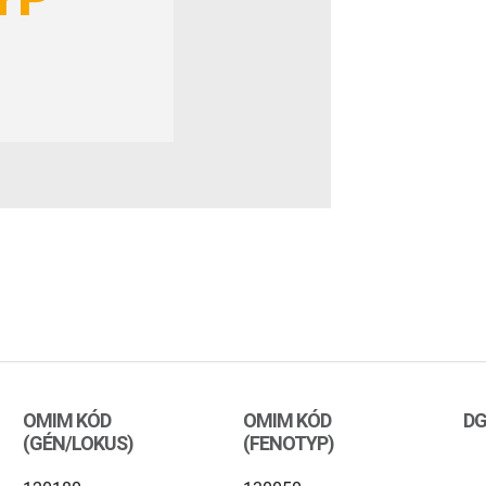
OMIM KÓD
OMIM KÓD
DG
(GÉN/LOKUS)
(FENOTYP)