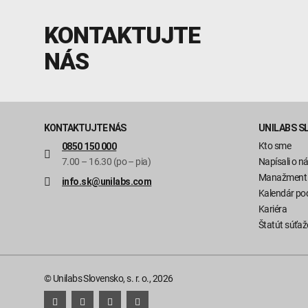
KONTAKTUJTE
NÁS
KONTAKTUJTE NÁS
UNILABS S
Kto sme
0850 150 000
7.00 – 16.30 (po – pia)
Napísali o n
Manažment
info.sk@unilabs.com
Kalendár pod
Kariéra
Štatút súťaž
© Unilabs Slovensko, s. r. o., 2026