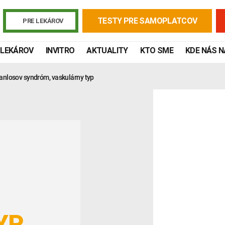
TESTY PRE SAMOPLATCOV
PRE LEKÁROV
 LEKÁROV
INVITRO
AKTUALITY
KTO SME
KDE NÁS 
anlosov syndróm, vaskulárny typ
Žiadanky a tlačivá
Výsledky vyšetrení
Kortizol
Odberová
Lymská borelióza
Human papillomavirus (HPV)
YP