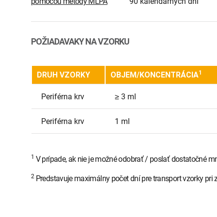
pomocou metódy MLPA
90 kalendárnych dní
POŽIADAVAKY NA VZORKU
1
DRUH VZORKY
OBJEM/KONCENTRÁCIA
Periférna krv
≥ 3 ml
Periférna krv
1 ml
1
V prípade, ak nie je možné odobrať / poslať dostatočné mn
2
Predstavuje maximálny počet dní pre transport vzorky pri 