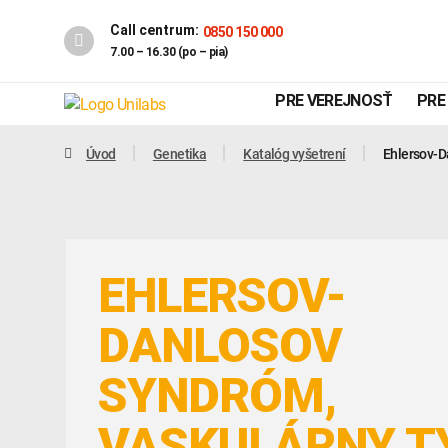
Call centrum:
0850 150 000
7.00 – 16.30 (po – pia)
PRE VEREJNOSŤ
PRE
Úvod
Genetika
Katalóg vyšetrení
Ehlersov-D
EHLERSOV-
DANLOSOV
SYNDRÓM,
Genetika
Covid-19
INTOLERANCIA POTRAVÍN
VASKULÁRNY T