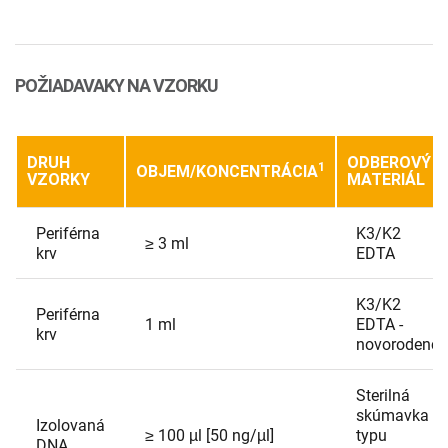
POŽIADAVAKY NA VZORKU
DRUH
ODBEROVÝ
1
OBJEM/KONCENTRÁCIA
VZORKY
MATERIÁL
Periférna
K3/K2
≥ 3 ml
krv
EDTA
K3/K2
Periférna
1 ml
EDTA -
krv
novorodenci
Sterilná
skúmavka
Izolovaná
≥ 100 µl [50 ng/µl]
typu
DNA