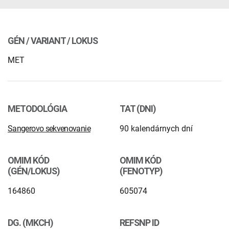
INTOLERANCIA POTRAVÍN
Lymská borelióza
Human papillomavirus (HPV)
GÉN / VARIANT / LOKUS
MET
METODOLÓGIA
TAT (DNI)
Sangerovo sekvenovanie
90 kalendárnych dní
OMIM KÓD
OMIM KÓD
(GÉN/LOKUS)
(FENOTYP)
164860
605074
DG. (MKCH)
REFSNP ID