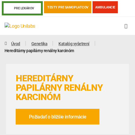
TESTY PRE SAMOPLATCOV
AMBULANCIE
PRE LEKÁROV
Úvod
Genetika
Katalóg vyšetrení
Hereditárny papilárny renálny karcinóm
HEREDITÁRNY
PAPILÁRNY RENÁLNY
KARCINÓM
Genetika
Covid-19
Žiadanky a tlačivá
Požiadať o bližšie informácie
Výsledky vyšetrení
Kortizol
Odberová príručka