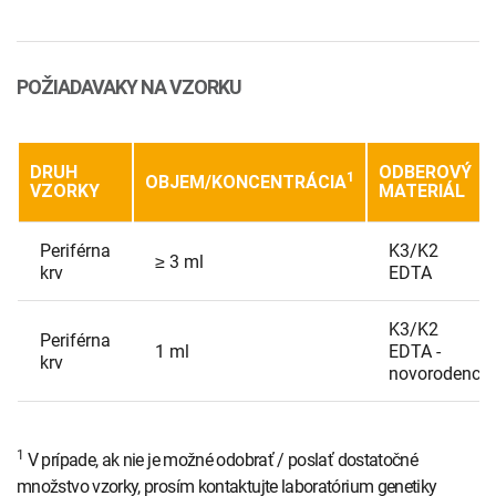
POŽIADAVAKY NA VZORKU
DRUH
ODBEROVÝ
1
OBJEM/KONCENTRÁCIA
VZORKY
MATERIÁL
Periférna
K3/K2
≥ 3 ml
krv
EDTA
K3/K2
Periférna
1 ml
EDTA -
krv
novorodenci
1
V prípade, ak nie je možné odobrať / poslať dostatočné
množstvo vzorky, prosím kontaktujte laboratórium genetiky