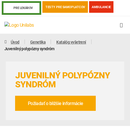
TESTY PRE SAMOPLATCOV
AMBULANCIE
PRE LEKÁROV
Úvod
Genetika
Katalóg vyšetrení
Juvenilný polypózny syndróm
JUVENILNÝ POLYPÓZNY
SYNDRÓM
Požiadať o bližšie informácie
Genetika
Covid-19
Žiadanky a tlačivá
Výsledky vyšetrení
Kortizol
Odberová príručka