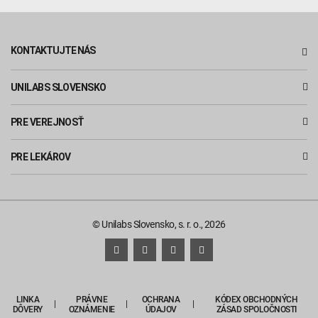
KONTAKTUJTE NÁS
UNILABS SLOVENSKO
PRE VEREJNOSŤ
PRE LEKÁROV
© Unilabs Slovensko, s. r. o., 2026
LINKA
PRÁVNE
OCHRANA
KÓDEX OBCHODNÝCH
DÔVERY
OZNÁMENIE
ÚDAJOV
ZÁSAD SPOLOČNOSTI