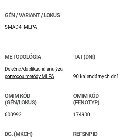
INTOLERANCIA POTRAVÍN
Lymská borelióza
GÉN / VARIANT / LOKUS
Human papillomavirus (HPV)
SMAD4_MLPA
METODOLÓGIA
TAT (DNI)
Delečno/duplikačná analýza
pomocou metódy MLPA
90 kalendárnych dní
OMIM KÓD
OMIM KÓD
(GÉN/LOKUS)
(FENOTYP)
600993
174900
DG. (MKCH)
REFSNP ID