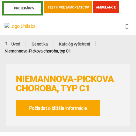
TESTY PRE SAMOPLATCOV
AMBULANCIE
PRE LEKÁROV
Úvod
Genetika
Katalóg vyšetrení
Niemannova-Pickova choroba, typ C1
NIEMANNOVA-PICKOVA
CHOROBA, TYP C1
Požiadať o bližšie informácie
Genetika
Covid-19
Žiadanky a tlačivá
Výsledky vyšetrení
Kortizol
Odberová príručka