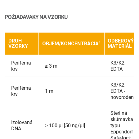
POŽIADAVAKY NA VZORKU
DRUH
ODBEROVÝ
1
OBJEM/KONCENTRÁCIA
VZORKY
MATERIÁL
Periférna
K3/K2
≥ 3 ml
krv
EDTA
K3/K2
Periférna
1 ml
EDTA -
krv
novorodenci
Sterilná
skúmavka
Izolovaná
≥ 100 µl [50 ng/µl]
typu
DNA
Eppendorf
Safe-lock