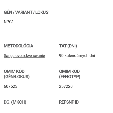
INTOLERANCIA POTRAVÍN
Lymská borelióza
GÉN / VARIANT / LOKUS
Human papillomavirus (HPV)
NPC1
METODOLÓGIA
TAT (DNI)
Sangerovo sekvenovanie
90 kalendárnych dní
OMIM KÓD
OMIM KÓD
(GÉN/LOKUS)
(FENOTYP)
607623
257220
DG. (MKCH)
REFSNP ID