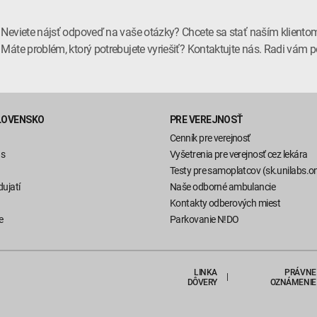
Neviete nájsť odpoveď na vaše otázky? Chcete sa stať naším kliento
Máte problém, ktorý potrebujete vyriešiť? Kontaktujte nás. Radi vá
LOVENSKO
PRE VEREJNOSŤ
Cenník pre verejnosť
ás
Vyšetrenia pre verejnosť cez lekára
Testy pre samoplatcov (sk.unilabs.on
ujatí
Naše odborné ambulancie
Kontakty odberových miest
e
Parkovanie N!DO
LINKA
PRÁVNE
DÔVERY
OZNÁMENIE