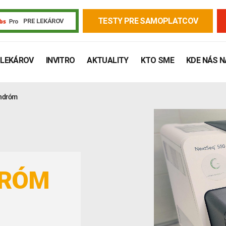
TESTY PRE SAMOPLATCOV
PRE LEKÁROV
 LEKÁROV
INVITRO
AKTUALITY
KTO SME
KDE NÁS 
yndróm
DRÓM
Žiadanky a tlačivá
Výsledky vyšetrení
Kortizol
Odberová
Lymská borelióza
Human papillomavirus (HPV)