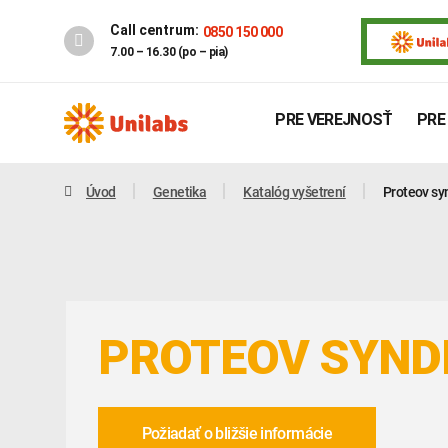
Call centrum:
0850 150 000
7.00 – 16.30 (po – pia)
PRE VEREJNOSŤ
PRE
Úvod
Genetika
Katalóg vyšetrení
Proteov s
PROTEOV SYN
Genetika
Covid-19
INTOLERANCIA POTRAVÍN
Požiadať o bližšie informácie