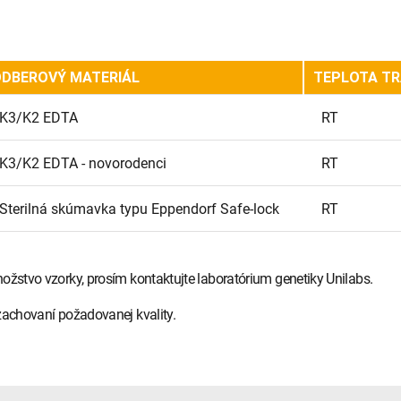
DBEROVÝ MATERIÁL
TEPLOTA T
K3/K2 EDTA
RT
K3/K2 EDTA - novorodenci
RT
Sterilná skúmavka typu Eppendorf Safe-lock
RT
ožstvo vzorky, prosím kontaktujte laboratórium genetiky Unilabs.
zachovaní požadovanej kvality.