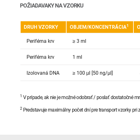
POŽIADAVAKY NA VZORKU
1
DRUH VZORKY
OBJEM/KONCENTRÁCIA
O
Periférna krv
≥ 3 ml
Periférna krv
1 ml
Izolovaná DNA
≥ 100 µl [50 ng/µl]
1
V prípade, ak nie je možné odobrať / poslať dostatočné mn
2
Predstavuje maximálny počet dní pre transport vzorky pri 