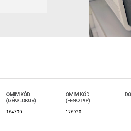
OMIM KÓD
OMIM KÓD
DG
(GÉN/LOKUS)
(FENOTYP)
164730
176920