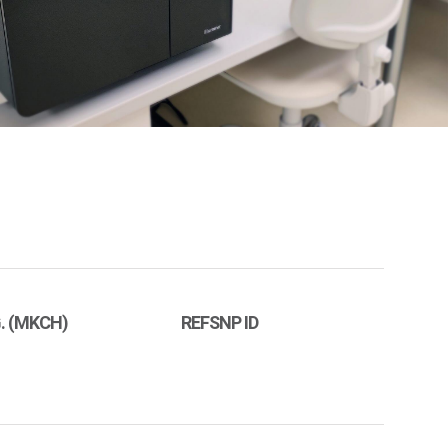
. (MKCH)
REFSNP ID