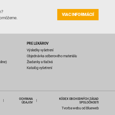
m?
VIAC INFORMÁCIÍ
m pomôžeme.
PRE LEKÁROV
Výsledky vyšetrení
Objednávka odberového materiálu
line)
Žiadanky a tlačivá
Katalóg vyšetrení
OCHRANA
KÓDEX OBCHODNÝCH ZÁSAD
ÚDAJOV
SPOLOČNOSTI
Tvorba webu
od Blueweb