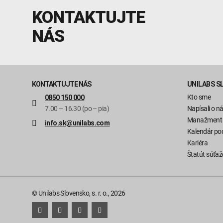
KONTAKTUJTE
NÁS
KONTAKTUJTE NÁS
UNILABS S
Kto sme
0850 150 000
7.00 – 16.30 (po – pia)
Napísali o n
Manažment
info.sk@unilabs.com
Kalendár pod
Kariéra
Štatút súťaž
© Unilabs Slovensko, s. r. o., 2026