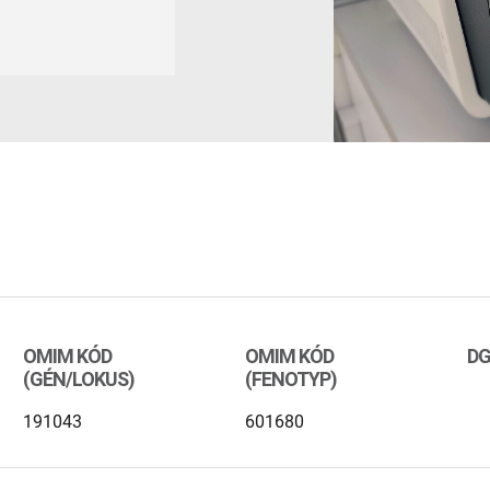
OMIM KÓD
OMIM KÓD
DG
(GÉN/LOKUS)
(FENOTYP)
191043
601680