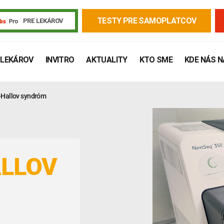
TESTY PRE SAMOPLATCOV
PRE LEKÁROV
 LEKÁROV
INVITRO
AKTUALITY
KTO SME
KDE NÁS 
-Hallov syndróm
LLOV
Žiadanky a tlačivá
Výsledky vyšetrení
Kortizol
Odberová
Lymská borelióza
Human papillomavirus (HPV)