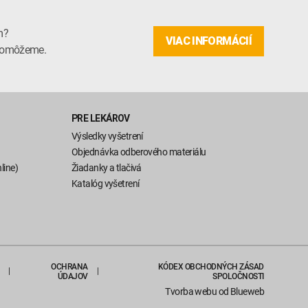
m?
VIAC INFORMÁCIÍ
m pomôžeme.
PRE LEKÁROV
Výsledky vyšetrení
Objednávka odberového materiálu
line)
Žiadanky a tlačivá
Katalóg vyšetrení
OCHRANA
KÓDEX OBCHODNÝCH ZÁSAD
ÚDAJOV
SPOLOČNOSTI
Tvorba webu
od Blueweb