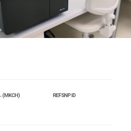
. (MKCH)
REFSNP ID