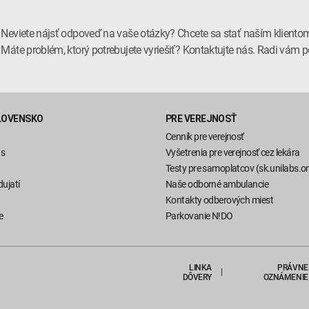
Neviete nájsť odpoveď na vaše otázky? Chcete sa stať naším kliento
Máte problém, ktorý potrebujete vyriešiť? Kontaktujte nás. Radi vá
LOVENSKO
PRE VEREJNOSŤ
Cenník pre verejnosť
ás
Vyšetrenia pre verejnosť cez lekára
Testy pre samoplatcov (sk.unilabs.on
ujatí
Naše odborné ambulancie
Kontakty odberových miest
e
Parkovanie N!DO
LINKA
PRÁVNE
DÔVERY
OZNÁMENIE