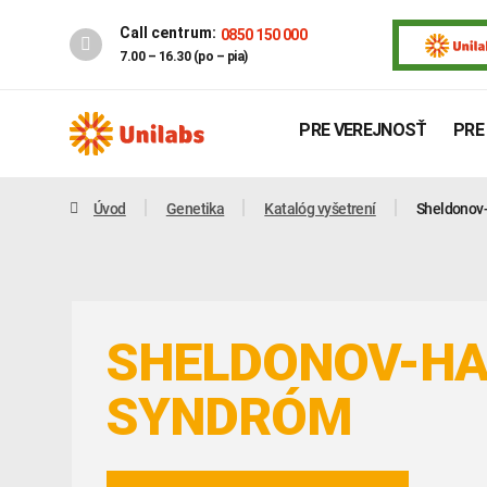
Call centrum:
0850 150 000
7.00 – 16.30 (po – pia)
PRE VEREJNOSŤ
PRE
Úvod
Genetika
Katalóg vyšetrení
Sheldonov
SHELDONOV-HA
SYNDRÓM
Genetika
Covid-19
INTOLERANCIA POTRAVÍN