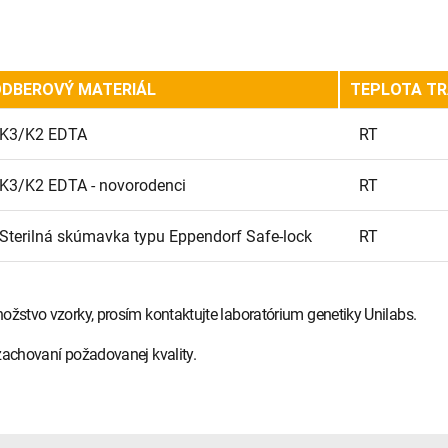
DBEROVÝ MATERIÁL
TEPLOTA T
K3/K2 EDTA
RT
K3/K2 EDTA - novorodenci
RT
Sterilná skúmavka typu Eppendorf Safe-lock
RT
ožstvo vzorky, prosím kontaktujte laboratórium genetiky Unilabs.
zachovaní požadovanej kvality.