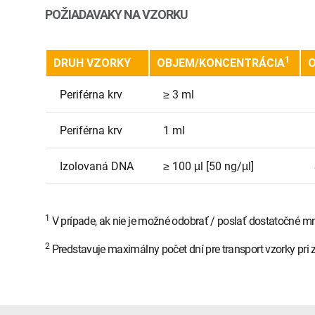
POŽIADAVAKY NA VZORKU
1
DRUH VZORKY
OBJEM/KONCENTRÁCIA
O
Periférna krv
≥ 3 ml
Periférna krv
1 ml
Izolovaná DNA
≥ 100 µl [50 ng/µl]
1
V prípade, ak nie je možné odobrať / poslať dostatočné mn
2
Predstavuje maximálny počet dní pre transport vzorky pri 