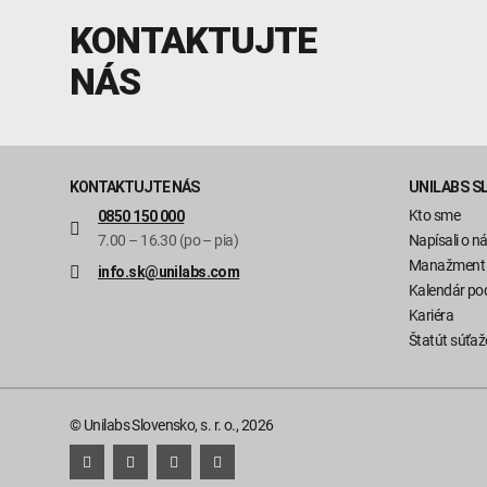
KONTAKTUJTE
NÁS
KONTAKTUJTE NÁS
UNILABS S
Kto sme
0850 150 000
7.00 – 16.30 (po – pia)
Napísali o n
Manažment
info.sk@unilabs.com
Kalendár pod
Kariéra
Štatút súťaž
© Unilabs Slovensko, s. r. o., 2026