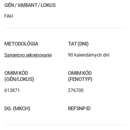
INTOLERANCIA POTRAVÍN
Lymská borelióza
GÉN / VARIANT / LOKUS
FAH
Human papillomavirus (HPV)
METODOLÓGIA
TAT (DNI)
Sangerovo sekvenovanie
90 kalendárnych dní
OMIM KÓD
OMIM KÓD
(GÉN/LOKUS)
(FENOTYP)
613871
276700
DG. (MKCH)
REFSNP ID