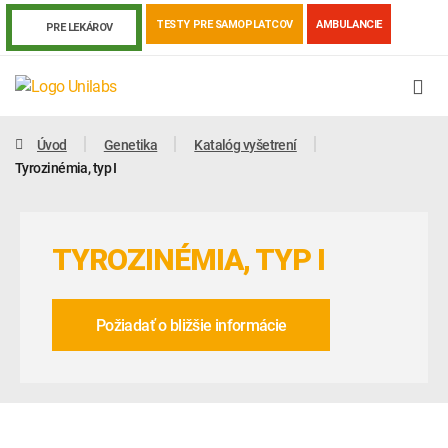
TESTY PRE SAMOPLATCOV
AMBULANCIE
PRE LEKÁROV
Úvod
Genetika
Katalóg vyšetrení
Tyrozinémia, typ I
TYROZINÉMIA, TYP I
Požiadať o bližšie informácie
Genetika
Covid-19
Žiadanky a tlačivá
Výsledky vyšetrení
Kortizol
Odberová príručka