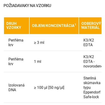
POŽIADAVAKY NA VZORKU
DRUH
ODBEROVÝ
1
OBJEM/KONCENTRÁCIA
VZORKY
MATERIÁL
Periférna
K3/K2
≥ 3 ml
krv
EDTA
K3/K2
Periférna
1 ml
EDTA -
krv
novorodenci
Sterilná
skúmavka
Izolovaná
≥ 100 µl [50 ng/µl]
typu
DNA
Eppendorf
Safe-lock