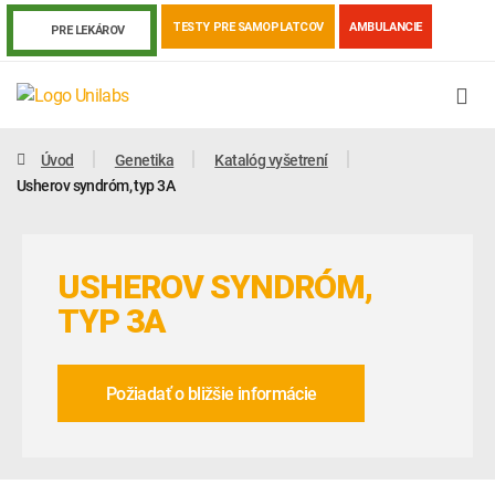
TESTY PRE SAMOPLATCOV
AMBULANCIE
PRE LEKÁROV
Úvod
Genetika
Katalóg vyšetrení
Usherov syndróm, typ 3A
USHEROV SYNDRÓM,
TYP 3A
Požiadať o bližšie informácie
Genetika
Covid-19
Žiadanky a tlačivá
Výsledky vyšetrení
Kortizol
Odberová príručka