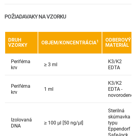
POŽIADAVAKY NA VZORKU
DRUH
ODBEROVÝ
1
OBJEM/KONCENTRÁCIA
VZORKY
MATERIÁL
Periférna
K3/K2
≥ 3 ml
krv
EDTA
K3/K2
Periférna
1 ml
EDTA -
krv
novorodenci
Sterilná
skúmavka
Izolovaná
≥ 100 µl [50 ng/µl]
typu
DNA
Eppendorf
Safe-lock