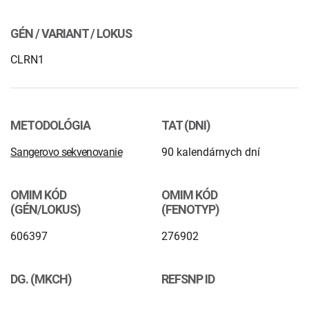
INTOLERANCIA POTRAVÍN
Lymská borelióza
GÉN / VARIANT / LOKUS
Human papillomavirus (HPV)
CLRN1
METODOLÓGIA
TAT (DNI)
Sangerovo sekvenovanie
90 kalendárnych dní
OMIM KÓD
OMIM KÓD
(GÉN/LOKUS)
(FENOTYP)
606397
276902
DG. (MKCH)
REFSNP ID