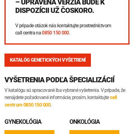
– UPRAVENÁ VERZIA BUDE K
INTOLERANCIA POTRAVÍN
Lymská borelióza
DISPOZÍCII UŽ ČOSKORO.
Human papillomavirus (HPV)
V prípade otázok nás kontaktujte prostredníctvom
call centra na
0850 150 000
.
KATALÓG GENETICKÝCH VYŠETRENÍ
VYŠETRENIA PODĽA ŠPECIALIZÁCIÍ
V katalógu sú spracované iba vybrané vyšetrenia. V prípade, že
nenájdete požadované informácie, prosím, kontaktujte
call
.
centrum 0850 150 000
GYNEKOLÓGIA
ONKOLÓGIA