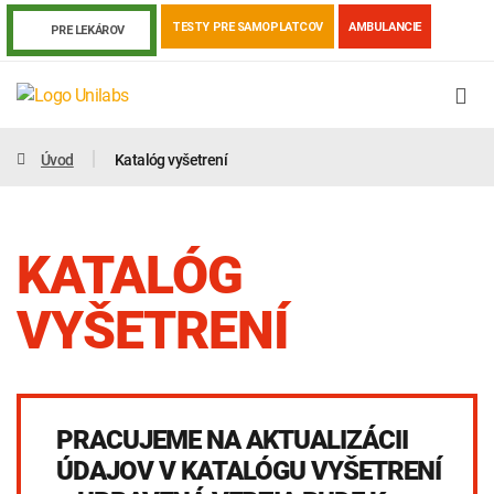
TESTY PRE SAMOPLATCOV
AMBULANCIE
PRE LEKÁROV
Úvod
Katalóg vyšetrení
KATALÓG
VYŠETRENÍ
Genetika
Covid-19
Žiadanky a tlačivá
PRACUJEME NA AKTUALIZÁCII
Výsledky vyšetrení
Kortizol
Odberová príručka
ÚDAJOV V KATALÓGU VYŠETRENÍ