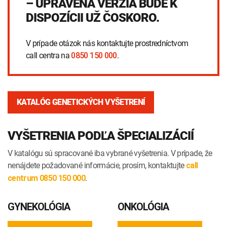
– UPRAVENÁ VERZIA BUDE K
INTOLERANCIA POTRAVÍN
Lymská borelióza
DISPOZÍCII UŽ ČOSKORO.
Human papillomavirus (HPV)
V prípade otázok nás kontaktujte prostredníctvom
call centra na
.
0850 150 000
KATALÓG GENETICKÝCH VYŠETRENÍ
VYŠETRENIA PODĽA ŠPECIALIZÁCIÍ
V katalógu sú spracované iba vybrané vyšetrenia. V prípade, že
nenájdete požadované informácie, prosím, kontaktujte
call
.
centrum 0850 150 000
GYNEKOLÓGIA
ONKOLÓGIA