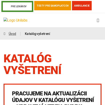
TESTY PRE SAMOPLATCOV
AMBULANCIE
PRE LEKÁROV
Úvod
Katalóg vyšetrení
KATALÓG
VYŠETRENÍ
Genetika
Covid-19
Žiadanky a tlačivá
PRACUJEME NA AKTUALIZÁCII
Výsledky vyšetrení
Kortizol
Odberová príručka
ÚDAJOV V KATALÓGU VYŠETRENÍ