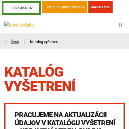
TESTY PRE SAMOPLATCOV
AMBULANCIE
PRE LEKÁROV
Úvod
Katalóg vyšetrení
KATALÓG
VYŠETRENÍ
Genetika
Covid-19
Žiadanky a tlačivá
PRACUJEME NA AKTUALIZÁCII
Výsledky vyšetrení
Kortizol
Odberová príručka
ÚDAJOV V KATALÓGU VYŠETRENÍ