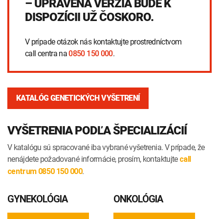
– UPRAVENÁ VERZIA BUDE K
INTOLERANCIA POTRAVÍN
Lymská borelióza
DISPOZÍCII UŽ ČOSKORO.
Human papillomavirus (HPV)
V prípade otázok nás kontaktujte prostredníctvom
call centra na
0850 150 000
.
KATALÓG GENETICKÝCH VYŠETRENÍ
VYŠETRENIA PODĽA ŠPECIALIZÁCIÍ
V katalógu sú spracované iba vybrané vyšetrenia. V prípade, že
nenájdete požadované informácie, prosím, kontaktujte
call
.
centrum 0850 150 000
GYNEKOLÓGIA
ONKOLÓGIA