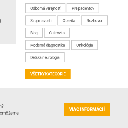
Odborná verejnosť
Pre pacientov
i
Zaujímavosti
Obezita
Rozhovor
Blog
Cukrovka
Moderná diagnostika
Onkológia
Detská neurológia
VŠETKY KATEGÓRIE
m?
VIAC INFORMÁCIÍ
m pomôžeme.