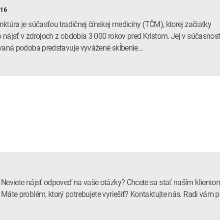
016
ktúra je súčasťou tradičnej čínskej medicíny (TČM), ktorej začiatky
nájsť v zdrojoch z obdobia 3 000 rokov pred Kristom. Jej v súčasnost
vaná podoba predstavuje vyvážené skĺbenie…
Neviete nájsť odpoveď na vaše otázky? Chcete sa stať naším kliento
Máte problém, ktorý potrebujete vyriešiť? Kontaktujte nás. Radi vá