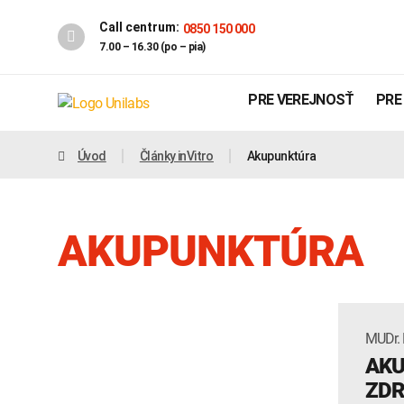
Call centrum:
0850 150 000
7.00 – 16.30 (po – pia)
PRE VEREJNOSŤ
PRE
Úvod
Články inVitro
Akupunktúra
AKUPUNKTÚRA
MUDr.
Genetika
Covid-19
AKU
INTOLERANCIA POTRAVÍN
ZDR