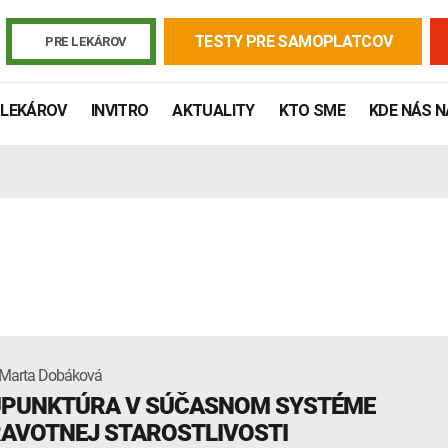
TESTY PRE SAMOPLATCOV
PRE LEKÁROV
 LEKÁROV
INVITRO
AKTUALITY
KTO SME
KDE NÁS 
 Marta Dobáková
Žiadanky a tlačivá
Výsledky vyšetrení
Kortizol
Odberová
PUNKTÚRA V SÚČASNOM SYSTÉME
Lymská borelióza
Human papillomavirus (HPV)
AVOTNEJ STAROSTLIVOSTI