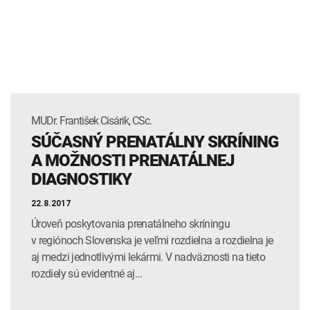
INTOLERANCIA POTRAVÍN
Lymská borelióza
Human papillomavirus (HPV)
MUDr. František Cisárik, CSc.
SÚČASNÝ PRENATÁLNY SKRÍNING
A MOŽNOSTI PRENATÁLNEJ
DIAGNOSTIKY
22.8.2017
Úroveň poskytovania prenatálneho skríningu
v regiónoch Slovenska je veľmi rozdielna a rozdielna je
aj medzi jednotlivými lekármi. V nadväznosti na tieto
rozdiely sú evidentné aj…