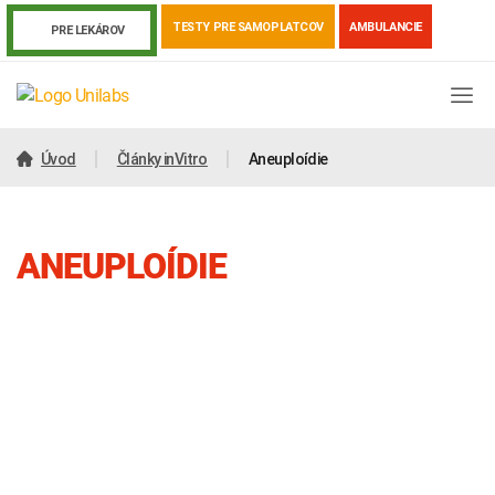
TESTY PRE SAMOPLATCOV
AMBULANCIE
PRE LEKÁROV
Úvod
Články inVitro
Aneuploídie
ANEUPLOÍDIE
Genetika
Covid-19
Žiadanky a tlačivá
Výsledky vyšetrení
Kortizol
Odberová príručka