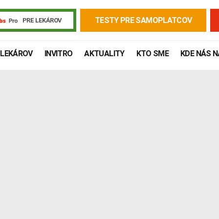
TESTY PRE SAMOPLATCOV
PRE LEKÁROV
 LEKÁROV
INVITRO
AKTUALITY
KTO SME
KDE NÁS 
Žiadanky a tlačivá
Výsledky vyšetrení
Kortizol
Odberová
Lymská borelióza
Human papillomavirus (HPV)