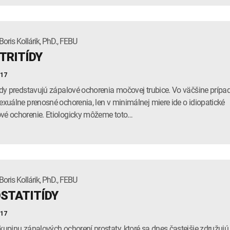
oris Kollárik, PhD., FEBU
TRITÍDY
017
tídy predstavujú zápalové ochorenia močovej trubice. Vo väčšine prípa
sexuálne prenosné ochorenia, len v minimálnej miere ide o idiopatické
vé ochorenie. Etiologicky môžeme toto…
oris Kollárik, PhD., FEBU
STATITÍDY
017
skupinu zápalových ochorení prostaty, ktoré sa dnes častejšie združujú