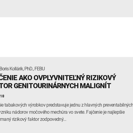
oris Kollárik, PhD., FEBU
ČENIE AKO OVPLYVNITEĽNÝ RIZIKOVÝ
TOR GENITOURINÁRNYCH MALIGNÍT
018
ie tabakových výrobkov predstavuje jednu z hlavných preventabilnýc
 vzniku nádorov močového mechúra vo svete. Fajčenie je najlepšie
maný rizikový faktor zodpovedný…