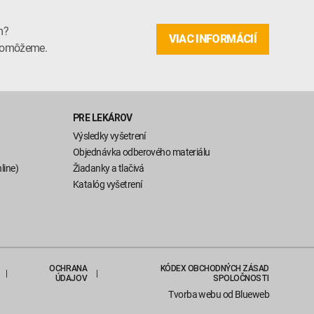
m?
VIAC INFORMÁCIÍ
m pomôžeme.
PRE LEKÁROV
Výsledky vyšetrení
Objednávka odberového materiálu
line)
Žiadanky a tlačivá
Katalóg vyšetrení
OCHRANA
KÓDEX OBCHODNÝCH ZÁSAD
ÚDAJOV
SPOLOČNOSTI
Tvorba webu
od Blueweb