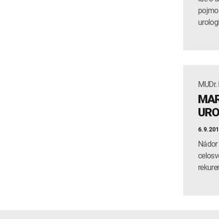
pojmom
urolog
MUDr. B
MAR
URO
6.9.20
Nádor 
celosv
rekure