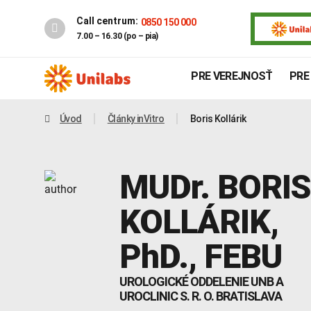
Call centrum:
0850 150 000
7.00 – 16.30 (po – pia)
PRE VEREJNOSŤ
PRE
Úvod
Články inVitro
Boris Kollárik
MUDr.
BORIS
KOLLÁRIK
,
PhD., FEBU
Genetika
Covid-19
UROLOGICKÉ ODDELENIE UNB A
INTOLERANCIA POTRAVÍN
UROCLINIC S. R. O. BRATISLAVA