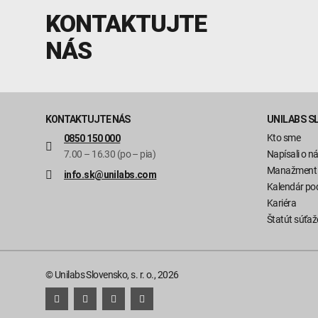
KONTAKTUJTE
NÁS
KONTAKTUJTE NÁS
UNILABS S
Kto sme
0850 150 000
7.00 – 16.30 (po – pia)
Napísali o n
Manažment
info.sk@unilabs.com
Kalendár pod
Kariéra
Štatút súťaž
© Unilabs Slovensko, s. r. o., 2026