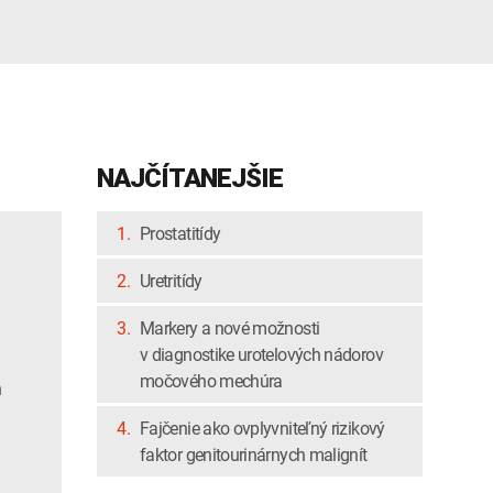
NAJČÍTANEJŠIE
1.
Prostatitídy
2.
Uretritídy
3.
Markery a nové možnosti
v diagnostike urotelových nádorov
močového mechúra
h
4.
Fajčenie ako ovplyvniteľný rizikový
faktor genitourinárnych malignít