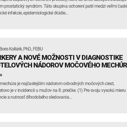
 prostatický syndróm. Táto skupina ochorení patrí medzi veľmi čast
ické infekcie, epidemiologické štúdie…
oris Kollárik, PhD., FEBU
KERY A NOVÉ MOŽNOSTI V DIAGNOSTIKE
TELOVÝCH NÁDOROV MOČOVÉHO MECHÚ
16
mechúra je najčastejším nádorom odvodných močových ciest,
etovo je v incidencii u mužov na 8. priečke. (1) Pre svoju vysokú mieru
ncie a nutnosť dlhodobého sledovania…