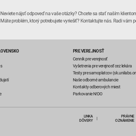
Neviete nájsť odpoveď na vaše otázky? Chcete sa stať naším kliento
Máte problém, ktorý potrebujete vyriešiť? Kontaktujte nás. Radi vá
LOVENSKO
PRE VEREJNOSŤ
Cenník pre verejnosť
ás
Vyšetrenia pre verejnosť cez lekára
Testy pre samoplatcov (sk.unilabs.on
ujatí
Naše odborné ambulancie
Kontakty odberových miest
e
Parkovanie N!DO
LINKA
PRÁVNE
DÔVERY
OZNÁMENIE