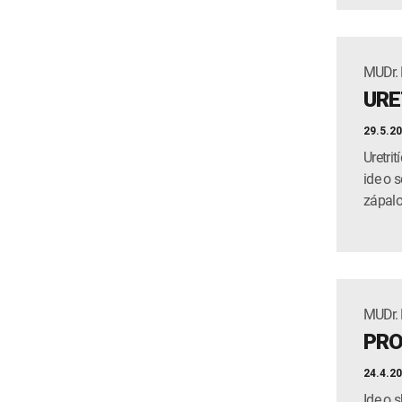
MUDr. B
URE
29.5.2
Uretri
ide o 
zápalo
MUDr. B
PRO
24.4.2
Ide o 