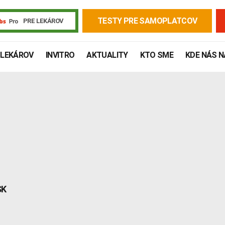
TESTY PRE SAMOPLATCOV
PRE LEKÁROV
 LEKÁROV
INVITRO
AKTUALITY
KTO SME
KDE NÁS 
SK
Žiadanky a tlačivá
Výsledky vyšetrení
Kortizol
Odberová
Lymská borelióza
Human papillomavirus (HPV)