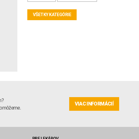
VŠETKY KATEGÓRIE
m?
VIAC INFORMÁCIÍ
m pomôžeme.
PRE LEKÁROV