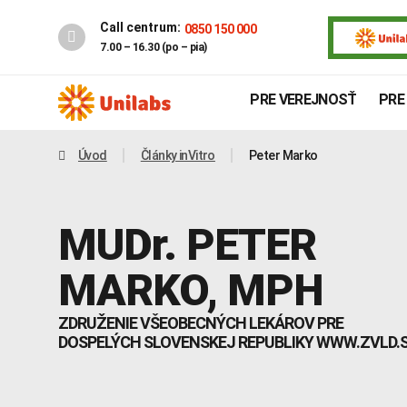
Call centrum:
0850 150 000
7.00 – 16.30 (po – pia)
PRE VEREJNOSŤ
PRE
Úvod
Články inVitro
Peter Marko
MUDr.
PETER
MARKO
, MPH
ZDRUŽENIE VŠEOBECNÝCH LEKÁROV PRE
DOSPELÝCH SLOVENSKEJ REPUBLIKY WWW.ZVLD.
Genetika
Covid-19
INTOLERANCIA POTRAVÍN