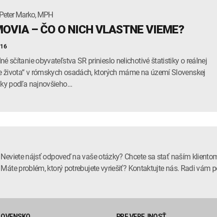
Peter Marko, MPH
OVIA – ČO O NICH VLASTNE VIEME?
016
né sčítanie obyvateľstva SR prinieslo nelichotivé štatistiky o reálnej
te života“ v rómskych osadách, ktorých máme na území Slovenskej
iky podľa najnovšieho…
Neviete nájsť odpoveď na vaše otázky? Chcete sa stať naším kliento
Máte problém, ktorý potrebujete vyriešiť? Kontaktujte nás. Radi vá
LOVENSKO
PRE VEREJNOSŤ