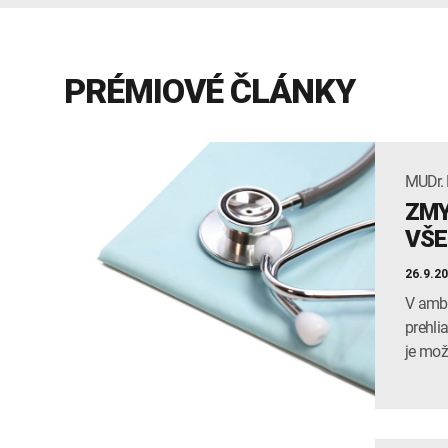
PRÉMIOVÉ ČLÁNKY
MUDr. 
ZMY
VŠE
26.9.2
V ambu
prehli
je mož