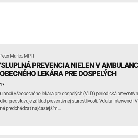
Peter Marko, MPH
SLUPLNÁ PREVENCIA NIELEN V AMBULANC
OBECNÉHO LEKÁRA PRE DOSPELÝCH
017
lancii všeobecného lekára pre dospelých (VLD) periodická preventív
adka predstavuje základ preventívnej starostlivosti. Vďaka intervencii 
né predchádzať najčastejším…