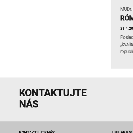
MUDr. 
RÓM
21.4.2
Posled
„kvali
republ
KONTAKTUJTE
NÁS
KONTAKTUJTE NÁS
UNILABS S