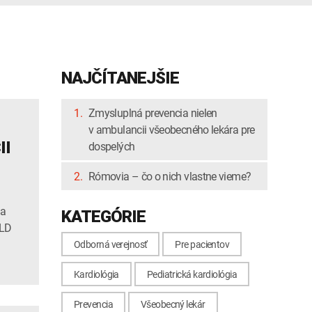
NAJČÍTANEJŠIE
1.
Zmysluplná prevencia nielen
v ambulancii všeobecného lekára pre
II
dospelých
2.
Rómovia – čo o nich vlastne vieme?
na
KATEGÓRIE
VLD
Odborná verejnosť
Pre pacientov
Kardiológia
Pediatrická kardiológia
Prevencia
Všeobecný lekár