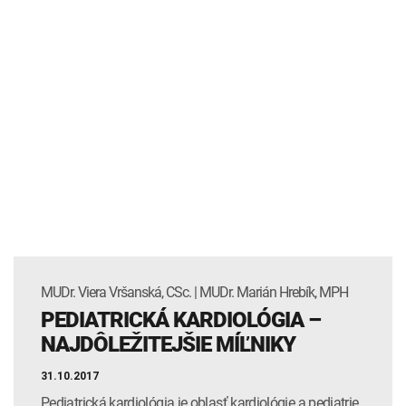
MUDr. Viera Vršanská, CSc. | MUDr. Marián Hrebík, MPH
PEDIATRICKÁ KARDIOLÓGIA –
NAJDÔLEŽITEJŠIE MÍĽNIKY
31.10.2017
Pediatrická kardiológia je oblasť kardiológie a pediatrie,