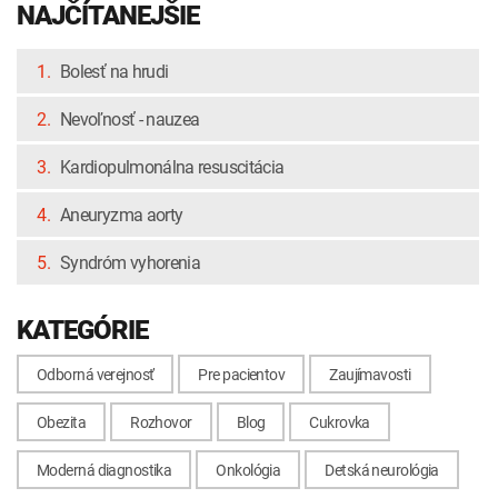
NAJČÍTANEJŠIE
1.
Bolesť na hrudi
2.
Nevoľnosť - nauzea
3.
Kardiopulmonálna resuscitácia
4.
Aneuryzma aorty
5.
Syndróm vyhorenia
KATEGÓRIE
Odborná verejnosť
Pre pacientov
Zaujímavosti
Obezita
Rozhovor
Blog
Cukrovka
Moderná diagnostika
Onkológia
Detská neurológia