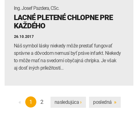
Ing. Josef Pazdera, CSc.
LACNÉ PLETENÉ CHLOPNE PRE
KAŽDÉHO
26.10.2017
Náš symbol lásky niekedy môže prestať fungovať
správne a dôvodom nemusí byť práve infarkt. Niekedy
to môže mať na svedomí obyčajná chrípka. Je však
aj dosť iných príležitostí…
«
1
2
nasledujúca
posledná
›
»