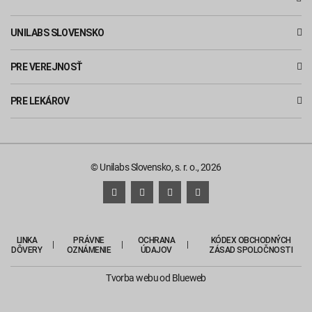
UNILABS SLOVENSKO
PRE VEREJNOSŤ
PRE LEKÁROV
© Unilabs Slovensko, s. r. o., 2026
LINKA
PRÁVNE
OCHRANA
KÓDEX OBCHODNÝCH
DÔVERY
OZNÁMENIE
ÚDAJOV
ZÁSAD SPOLOČNOSTI
Tvorba webu
od Blueweb