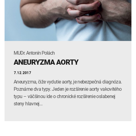
INTOLERANCIA POTRAVÍN
Lymská borelióza
Human papillomavirus (HPV)
MUDr. Antonín Polách
ANEURYZMA AORTY
7.12.2017
Aneuryzma, čiže vydutie aorty, je nebezpečná diagnóza.
Poznáme dva typy. Jeden je rozšírenie aorty vakovitého
typu – väčšinou ide o chronické rozšírenie oslabenej
steny hlavnej…