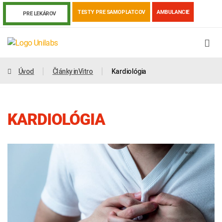
TESTY PRE SAMOPLATCOV
AMBULANCIE
PRE LEKÁROV
Úvod
Články inVitro
Kardiológia
KARDIOLÓGIA
Genetika
Covid-19
Žiadanky a tlačivá
Výsledky vyšetrení
Kortizol
Odberová príručka