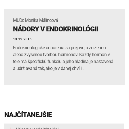
MUDr. Monika Málincová
NÁDORY V ENDOKRINOLÓGII
13.12.2016
Endokrinologické ochorenia sa prejavujú zníženou
alebo zvýšenou tvorbou hormónov. Každý hormón v
tele má špecifickú funkciu a jeho hladina je nastavená
a udržiavaná tak, ako je v danej chvíli…
NAJČÍTANEJŠIE