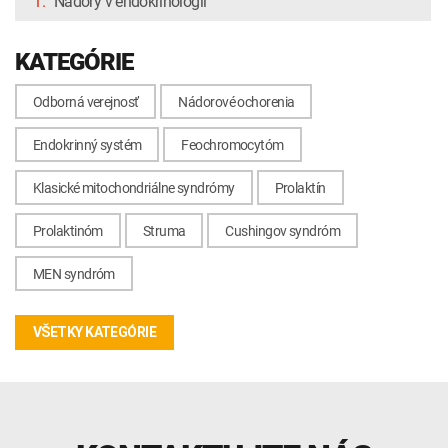
1.
Nádory v endokrinológii
KATEGÓRIE
Odborná verejnosť
Nádorové ochorenia
Endokrinný systém
Feochromocytóm
Klasické mitochondriálne syndrómy
Prolaktín
Prolaktinóm
Struma
Cushingov syndróm
MEN syndróm
VŠETKY KATEGÓRIE