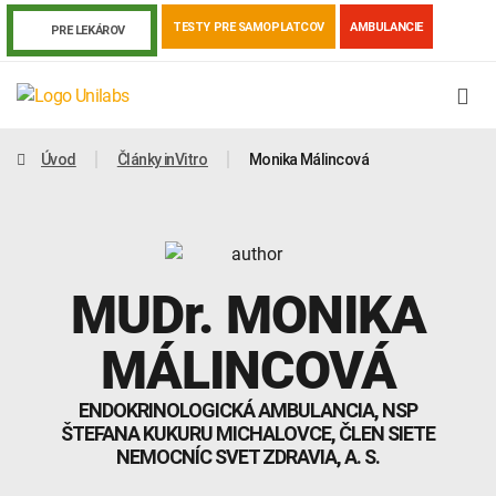
TESTY PRE SAMOPLATCOV
AMBULANCIE
PRE LEKÁROV
Úvod
Články inVitro
Monika Málincová
MUDr.
MONIKA
MÁLINCOVÁ
ENDOKRINOLOGICKÁ AMBULANCIA, NSP
Genetika
Covid-19
Žiadanky a tlačivá
ŠTEFANA KUKURU MICHALOVCE, ČLEN SIETE
NEMOCNÍC SVET ZDRAVIA, A. S.
Výsledky vyšetrení
Kortizol
Odberová príručka