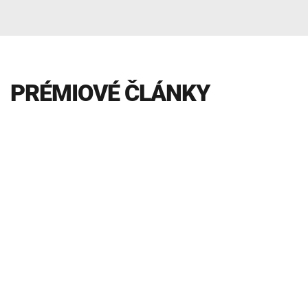
INTOLERANCIA POTRAVÍN
Lymská borelióza
Human papillomavirus (HPV)
PRÉMIOVÉ ČLÁNKY