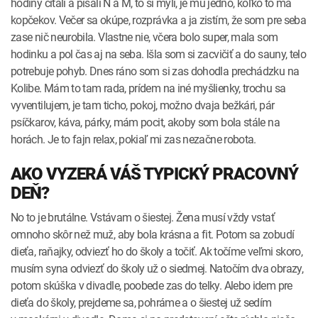
hodiny čítali a písali N a M, to si mýli, je mu jedno, koľko to má
kopčekov. Večer sa okúpe, rozprávka a ja zistím, že som pre seba
zase nič neurobila. Vlastne nie, včera bolo super, mala som
hodinku a pol čas aj na seba. Išla som si zacvičiť a do sauny, telo
potrebuje pohyb. Dnes ráno som si zas dohodla prechádzku na
Kolibe. Mám to tam rada, prídem na iné myšlienky, trochu sa
vyventilujem, je tam ticho, pokoj, možno dvaja bežkári, pár
psíčkarov, káva, párky, mám pocit, akoby som bola stále na
horách. Je to fajn relax, pokiaľ mi zas nezačne robota.
AKO VYZERÁ VÁŠ TYPICKÝ PRACOVNÝ
DEŇ?
No to je brutálne. Vstávam o šiestej. Žena musí vždy vstať
omnoho skôr než muž, aby bola krásna a fit. Potom sa zobudí
dieťa, raňajky, odviezť ho do školy a točiť. Ak točíme veľmi skoro,
musím syna odviezť do školy už o siedmej. Natočím dva obrazy,
potom skúška v divadle, poobede zas do telky. Alebo idem pre
dieťa do školy, prejdeme sa, pohráme a o šiestej už sedím