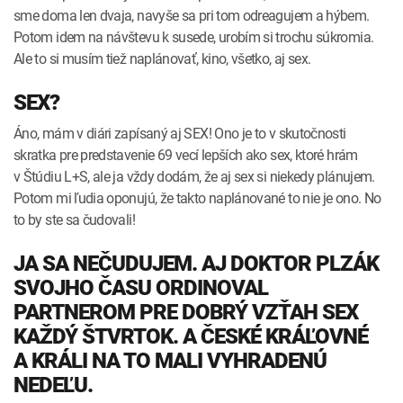
sme doma len dvaja, navyše sa pri tom odreagujem a hýbem.
Potom idem na návštevu k susede, urobím si trochu súkromia.
Ale to si musím tiež naplánovať, kino, všetko, aj sex.
SEX?
Áno, mám v diári zapísaný aj SEX! Ono je to v skutočnosti
skratka pre predstavenie 69 vecí lepších ako sex, ktoré hrám
v Štúdiu L+S, ale ja vždy dodám, že aj sex si niekedy plánujem.
Potom mi ľudia oponujú, že takto naplánované to nie je ono. No
to by ste sa čudovali!
JA SA NEČUDUJEM. AJ DOKTOR PLZÁK
SVOJHO ČASU ORDINOVAL
PARTNEROM PRE DOBRÝ VZŤAH SEX
KAŽDÝ ŠTVRTOK. A ČESKÉ KRÁĽOVNÉ
A KRÁLI NA TO MALI VYHRADENÚ
NEDEĽU.