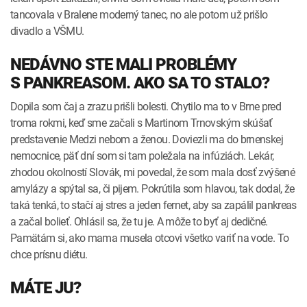
tancovala v Bralene moderný tanec, no ale potom už prišlo
divadlo a VŠMU.
NEDÁVNO STE MALI PROBLÉMY
S PANKREASOM. AKO SA TO STALO?
Dopila som čaj a zrazu prišli bolesti. Chytilo ma to v Brne pred
troma rokmi, keď sme začali s Martinom Trnovským skúšať
predstavenie Medzi nebom a ženou. Doviezli ma do brnenskej
nemocnice, päť dní som si tam poležala na infúziách. Lekár,
zhodou okolností Slovák, mi povedal, že som mala dosť zvýšené
amylázy a spýtal sa, či pijem. Pokrútila som hlavou, tak dodal, že
taká tenká, to stačí aj stres a jeden fernet, aby sa zapálil pankreas
a začal bolieť. Ohlásil sa, že tu je. A môže to byť aj dedičné.
Pamätám si, ako mama musela otcovi všetko variť na vode. To
chce prísnu diétu.
MÁTE JU?