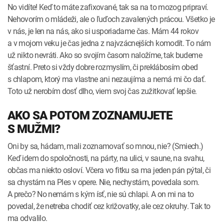
No vidíte! Keď to máte zafixované, tak sa na to mozog pripraví.
Nehovorím o mládeži, ale o ľuďoch zavalených prácou. Všetko je
v nás, je len na nás, ako si usporiadame čas. Mám 44 rokov
a v mojom veku je čas jedna z najvzácnejších komodít. To nám
už nikto nevráti. Ako so svojím časom naložíme, tak budeme
šťastní. Preto si vždy dobre rozmyslím, či preklábosím obed
s chlapom, ktorý ma vlastne ani nezaujíma a nemá mi čo dať.
Toto už nerobím dosť dlho, viem svoj čas zužitkovať lepšie.
AKO SA POTOM ZOZNAMUJETE
S MUŽMI?
Oni by sa, hádam, mali zoznamovať so mnou, nie? (Smiech.)
Keď idem do spoločnosti, na párty, na ulici, v saune, na svahu,
občas ma niekto osloví. Včera vo fitku sa ma jeden pán pýtal, či
sa chystám na Ples v opere. Nie, nechystám, povedala som.
A prečo? No nemám s kým ísť, nie sú chlapi. A on mi na to
povedal, že netreba chodiť cez križovatky, ale cez okruhy. Tak to
ma odvalilo.