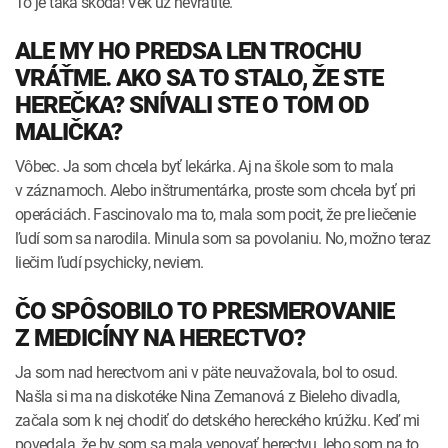
To je taká škoda! Vek už nevrátite.
ALE MY HO PREDSA LEN TROCHU
VRÁŤME. AKO SA TO STALO, ŽE STE
HEREČKA? SNÍVALI STE O TOM OD
MALIČKA?
Vôbec. Ja som chcela byť lekárka. Aj na škole som to mala
v záznamoch. Alebo inštrumentárka, proste som chcela byť pri
operáciách. Fascinovalo ma to, mala som pocit, že pre liečenie
ľudí som sa narodila. Minula som sa povolaniu. No, možno teraz
liečim ľudí psychicky, neviem.
ČO SPÔSOBILO TO PRESMEROVANIE
Z MEDICÍNY NA HERECTVO?
Ja som nad herectvom ani v päte neuvažovala, bol to osud.
Našla si ma na diskotéke Nina Zemanová z Bieleho divadla,
začala som k nej chodiť do detského hereckého krúžku. Keď mi
povedala, že by som sa mala venovať herectvu, lebo som na to