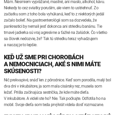
Mám. Nesmiem vyprážané, mastné, ani maslo, alkohol, kávu.
Niekedy to cez sviatky poruším, ale viem to ustriehnuť. Zo
začiatku som z toho bola vyhúkaná, keď to z niektorých jedál
začalo bolieť. Na gastroenterológii som sa dozvedela, že
pankreatici by nemali jesť dokonca ani striedku banánu. Tie
tmavé jadierka sú vraj agresívne a ťažké na žalúdok. Čo všetko
sa človek nedozvie, že? Tak tú striedku teraz vyhadzujem
a naozaj je to lepšie.
KEĎ UŽ SME PRI CHOROBÁCH
A NEMOCNICIACH, AKÉ S NIMI MÁTE
SKÚSENOSTI?
Nič prekvapivé, snáď len z pôrodnice. Keď som porodila, malý bol
dva dni v inkubátore, ja som mala cisársky rez, musela som
ležať. Prišla začínajúca sestrička, že kde máte dieťa.
V inkubátore. A videli ste ho? Nie. Tak počkajte. Odfotila ho na
mobil. Svoje dieťa som teda prvýkrát videla dosť rozmazane.