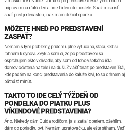
v maskérni v divadle. Doma si po predstavení ešte rýchlo niečo
pripravím na ďalší deň a hneď idem do postele. Snažím sa ísť
spať pred jedenástou, inak mám deficit spánku.
MÔŽETE HNEĎ PO PREDSTAVENÍ
ZASPAŤ?
Nemám s tým problémy, prídem úplne vyfučaná, stačí, keď si
ľahnem k synovi. Zvykla som si, že po predstavení sa
osprchujem ešte v divadle, aby som od toho všetkého išla
domov očistená na tele i na duši. Zvlášť teraz po predstavení Bál,
kde padám na konci predstavenia do kaluže krvi, to sa drhnem aj
pätnásť minút.
TAKTO TO IDE CELÝ TÝŽDEŇ OD
PONDELKA DO PIATKU PLUS
VÍKENDOVÉ PREDSTAVENIA?
Áno. Niekedy dám Quida rodičom, ja si zatiaľ operiem, ožehlím,
dám do poriadku byt. Nemám upratovačku, ale ešte stíham. Veď