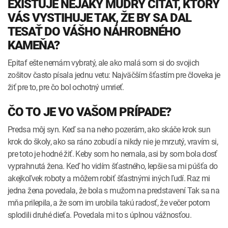
EXISTUJE NEJAKÝ MÚDRY CITÁT, KTORÝ
VÁS VYSTIHUJE TAK, ŽE BY SA DAL
TESAŤ DO VÁŠHO NÁHROBNÉHO
KAMEŇA?
Epitaf ešte nemám vybratý, ale ako malá som si do svojich
zošitov často písala jednu vetu: Najväčším šťastím pre človeka je
žiť pre to, pre čo bol ochotný umrieť.
ČO TO JE VO VAŠOM PRÍPADE?
Predsa môj syn. Keď sa na neho pozerám, ako skáče krok sun
krok do školy, ako sa ráno zobudí a nikdy nie je mrzutý, vravím si,
pre toto je hodné žiť. Keby som ho nemala, asi by som bola dosť
vyprahnutá žena. Keď ho vidím šťastného, lepšie sa mi púšťa do
akejkoľvek roboty a môžem robiť šťastnými iných ľudí. Raz mi
jedna žena povedala, že bola s mužom na predstavení Tak sa na
mňa prilepila, a že som im urobila takú radosť, že večer potom
splodili druhé dieťa. Povedala mi to s úplnou vážnosťou.