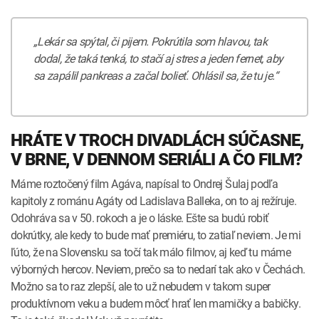
„Lekár sa spýtal, či pijem. Pokrútila som hlavou, tak
dodal, že taká tenká, to stačí aj stres a jeden fernet, aby
sa zapálil pankreas a začal bolieť. Ohlásil sa, že tu je.“
HRÁTE V TROCH DIVADLÁCH SÚČASNE,
V BRNE, V DENNOM SERIÁLI A ČO FILM?
Máme roztočený film Agáva, napísal to Ondrej Šulaj podľa
kapitoly z románu Agáty od Ladislava Balleka, on to aj režíruje.
Odohráva sa v 50. rokoch a je o láske. Ešte sa budú robiť
dokrútky, ale kedy to bude mať premiéru, to zatiaľ neviem. Je mi
ľúto, že na Slovensku sa točí tak málo filmov, aj keď tu máme
výborných hercov. Neviem, prečo sa to nedarí tak ako v Čechách.
Možno sa to raz zlepší, ale to už nebudem v takom super
produktívnom veku a budem môcť hrať len mamičky a babičky.