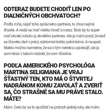
ODTERAZ BUDETE CHODIŤ LEN PO
DIAĽNIČNÝCH OBCHVATOCH?
Podľa mňa, nájsť toho správneho partnera, to chce najmä
šťastie. A nedá sa mať všetko hneď a naraz. Bolo by to super
mať skvelú robotu aj skvelého partnera. Ale ja mám pocit, že keď
sa človeku darí v práci, súkromie trošku pokrivkáva. A naopak.
Niekto možno namietne, že sa s tým netreba uspokojiť, ale ja
som teraz v takom období, že som šťastná.
PODĽA AMERICKÉHO PSYCHOLÓGA
MARTINA SELIGMANA JE VRAJ
ŠŤASTNÝ TEN, KTO MÁ O ŠTVRTEJ
NADRÁNOM KOMU ZAVOLAŤ A ZVERIŤ
SA, ČO STRAŠNÉ SA MU PRÁVE STALO.
MÁTE?
Mám. Dalo by sa to spočítať na prstoch jednej ruky, ale mám.