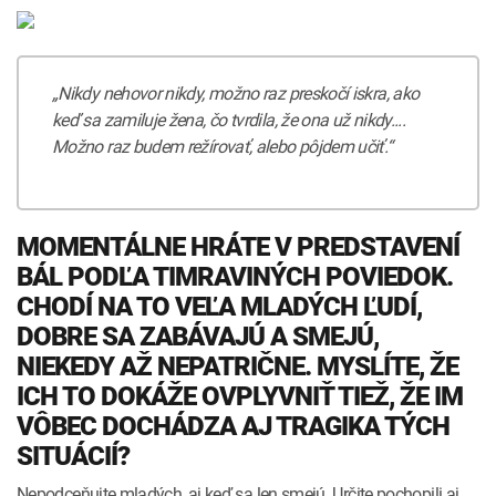
„Nikdy nehovor nikdy, možno raz preskočí iskra, ako
keď sa zamiluje žena, čo tvrdila, že ona už nikdy....
Možno raz budem režírovať, alebo pôjdem učiť.“
MOMENTÁLNE HRÁTE V PREDSTAVENÍ
BÁL PODĽA TIMRAVINÝCH POVIEDOK.
CHODÍ NA TO VEĽA MLADÝCH ĽUDÍ,
DOBRE SA ZABÁVAJÚ A SMEJÚ,
NIEKEDY AŽ NEPATRIČNE. MYSLÍTE, ŽE
ICH TO DOKÁŽE OVPLYVNIŤ TIEŽ, ŽE IM
VÔBEC DOCHÁDZA AJ TRAGIKA TÝCH
SITUÁCIÍ?
Nepodceňujte mladých, aj keď sa len smejú. Určite pochopili aj