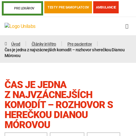
TESTY PRE SAMOPLATCOV
AMBULANCIE
PRE LEKÁROV
Úvod
Články inVitro
Pre pacientov
Čas je jedna z najvzácnejších komodít – rozhovor s herečkou Dianou
Mórovou
ČAS JE JEDNA
Z NAJVZÁCNEJŠÍCH
KOMODÍT – ROZHOVOR S
HEREČKOU DIANOU
Genetika
Covid-19
Žiadanky a tlačivá
MÓROVOU
Výsledky vyšetrení
Kortizol
Odberová príručka