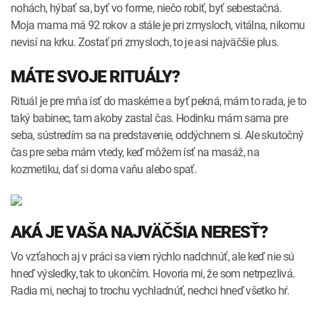
nohách, hýbať sa, byť vo forme, niečo robiť, byť sebestačná.
Moja mama má 92 rokov a stále je pri zmysloch, vitálna, nikomu
nevisí na krku. Zostať pri zmysloch, to je asi najväčšie plus.
MÁTE SVOJE RITUÁLY?
Rituál je pre mňa ísť do maskérne a byť pekná, mám to rada, je to
taký babinec, tam akoby zastal čas. Hodinku mám sama pre
seba, sústredím sa na predstavenie, oddýchnem si. Ale skutočný
čas pre seba mám vtedy, keď môžem ísť na masáž, na
kozmetiku, dať si doma vaňu alebo spať.
AKÁ JE VAŠA NAJVÄČŠIA NERESŤ?
Vo vzťahoch aj v práci sa viem rýchlo nadchnúť, ale keď nie sú
hneď výsledky, tak to ukončím. Hovoria mi, že som netrpezlivá.
Radia mi, nechaj to trochu vychladnúť, nechci hneď všetko hŕ.