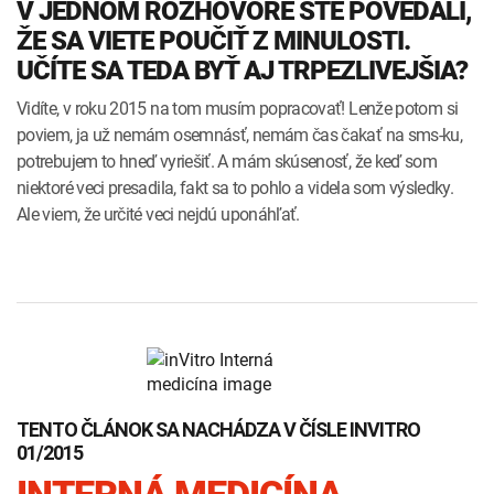
V JEDNOM ROZHOVORE STE POVEDALI,
ŽE SA VIETE POUČIŤ Z MINULOSTI.
UČÍTE SA TEDA BYŤ AJ TRPEZLIVEJŠIA?
Vidíte, v roku 2015 na tom musím popracovať! Lenže potom si
poviem, ja už nemám osemnásť, nemám čas čakať na sms-ku,
potrebujem to hneď vyriešiť. A mám skúsenosť, že keď som
niektoré veci presadila, fakt sa to pohlo a videla som výsledky.
Ale viem, že určité veci nejdú uponáhľať.
TENTO ČLÁNOK SA NACHÁDZA V ČÍSLE INVITRO
01/2015