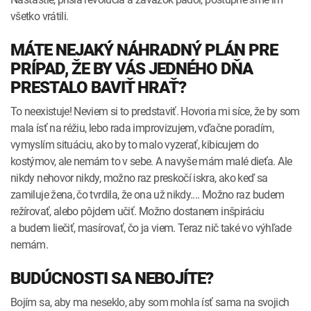
všetko vrátili.
MÁTE NEJAKÝ NÁHRADNÝ PLÁN PRE
PRÍPAD, ŽE BY VÁS JEDNÉHO DŇA
PRESTALO BAVIŤ HRAŤ?
To neexistuje! Neviem si to predstaviť. Hovoria mi síce, že by som
mala ísť na réžiu, lebo rada improvizujem, vďačne poradím,
vymyslím situáciu, ako by to malo vyzerať, kibicujem do
kostýmov, ale nemám to v sebe. A navyše mám malé dieťa. Ale
nikdy nehovor nikdy, možno raz preskočí iskra, ako keď sa
zamiluje žena, čo tvrdila, že ona už nikdy.... Možno raz budem
režírovať, alebo pôjdem učiť. Možno dostanem inšpiráciu
a budem liečiť, masírovať, čo ja viem. Teraz nič také vo výhľade
nemám.
BUDÚCNOSTI SA NEBOJÍTE?
Bojím sa, aby ma neseklo, aby som mohla ísť sama na svojich