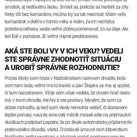
smútok, aj nešťastnú lásku. Smiali sa, pretože sa hanbili za city.
Keby išli bez kamarátov, možno by sa tak nesmiali. Mám veľa
kamarátok s deťmi v tomto veku a vidím, že im nechýba
potrebná reflexia, vedia veľmi dobre pomenovať, čo sa deje. Ale
ten Bál v podstate JE veľmi vtipné predstavenie.
AKÁ STE BOLI VY V ICH VEKU? VEDELI
STE SPRÁVNE ZHODNOTIŤ SITUÁCIU
A UROBIŤ SPRÁVNE ROZHODNUTIE?
Počas školy som hrala v Radošinskom naivnom divadle, bola
som tam rada, veľmi ma to bavilo a pán Štepka sa ma aj spýtal,
či tam nezostanem. Vždy som však vedela, že chcem hrať niečo
iné, v inom divadle, iné hry a iné postavy. Myslím, že som sa
dobre rozhodla, aj keď som vtedy nemohla vedieť, či dostanem
lepšie ponuky, navyše sme celý ročník museli ešte na prijímacích
skúškach podpísať papiere, že po škole automaticky pôjdeme do
prešovského divadla, všetci. Dostávali sme od nich štipendium.
Našťastie, prišla revolúcia a záväzok padol, postupne sme im