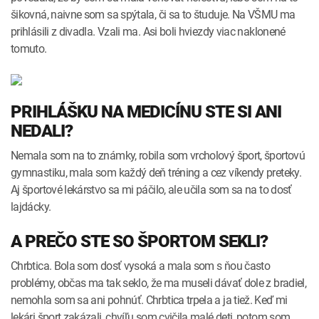
šikovná, naivne som sa spýtala, či sa to študuje. Na VŠMU ma
prihlásili z divadla. Vzali ma. Asi boli hviezdy viac naklonené
tomuto.
PRIHLÁŠKU NA MEDICÍNU STE SI ANI
NEDALI?
Nemala som na to známky, robila som vrcholový šport, športovú
gymnastiku, mala som každý deň tréning a cez víkendy preteky.
Aj športové lekárstvo sa mi páčilo, ale učila som sa na to dosť
lajdácky.
A PREČO STE SO ŠPORTOM SEKLI?
Chrbtica. Bola som dosť vysoká a mala som s ňou často
problémy, občas ma tak seklo, že ma museli dávať dole z bradiel,
nemohla som sa ani pohnúť. Chrbtica trpela a ja tiež. Keď mi
lekári šport zakázali, chvíľu som cvičila malé deti, potom som