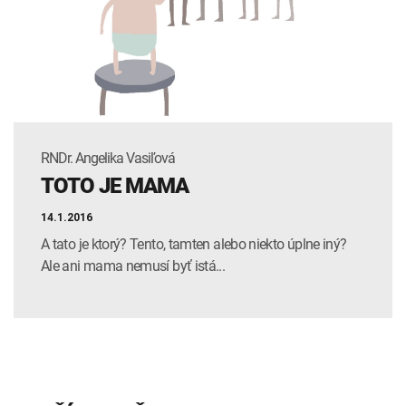
INTOLERANCIA POTRAVÍN
Lymská borelióza
Human papillomavirus (HPV)
RNDr. Angelika Vasiľová
TOTO JE MAMA
14.1.2016
A tato je ktorý? Tento, tamten alebo niekto úplne iný?
Ale ani mama nemusí byť istá...