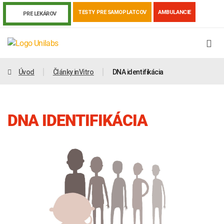
TESTY PRE SAMOPLATCOV
AMBULANCIE
PRE LEKÁROV
Úvod
Články inVitro
DNA identifikácia
DNA IDENTIFIKÁCIA
Genetika
Covid-19
Žiadanky a tlačivá
Výsledky vyšetrení
Kortizol
Odberová príručka