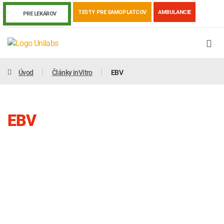
TESTY PRE SAMOPLATCOV
AMBULANCIE
PRE LEKÁROV
Úvod
Články inVitro
EBV
EBV
Genetika
Covid-19
Žiadanky a tlačivá
Výsledky vyšetrení
Kortizol
Odberová príručka