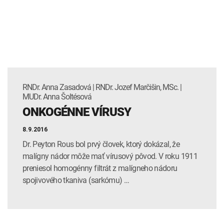
INTOLERANCIA POTRAVÍN
Lymská borelióza
Human papillomavirus (HPV)
RNDr. Anna Zasadová | RNDr. Jozef Marčišin, MSc. |
MUDr. Anna Šoltésová
ONKOGÉNNE VÍRUSY
8.9.2016
Dr. Peyton Rous bol prvý človek, ktorý dokázal, že
malígny nádor môže mať vírusový pôvod. V roku 1911
preniesol homogénny filtrát z malígneho nádoru
spojivového tkaniva (sarkómu) …