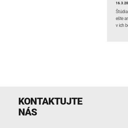
16.3.2
Štúdia
ešte a
v ich 
KONTAKTUJTE
NÁS