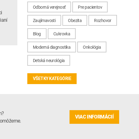
Odborná verejnosť
Pre pacientov
i
ianí
Zaujímavosti
Obezita
Rozhovor
Blog
Cukrovka
Moderná diagnostika
Onkológia
Detská neurológia
VŠETKY KATEGÓRIE
m?
VIAC INFORMÁCIÍ
m pomôžeme.