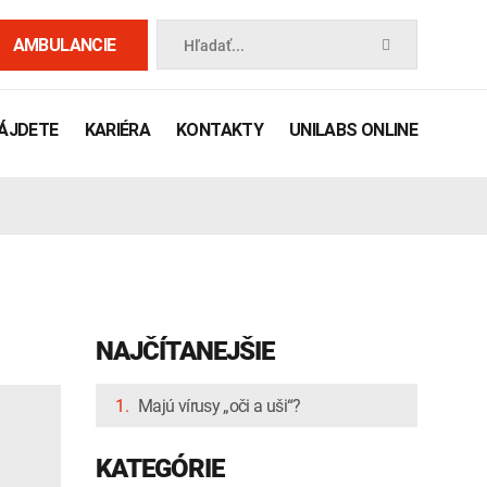
AMBULANCIE
Hľadať...
NÁJDETE
KARIÉRA
KONTAKTY
UNILABS ONLINE
NAJČÍTANEJŠIE
1.
Majú vírusy „oči a uši“?
 príručka
KATEGÓRIE