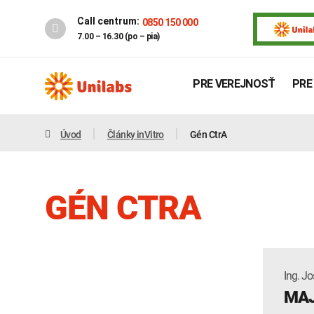
Call centrum:
0850 150 000
7.00 – 16.30 (po – pia)
PRE VEREJNOSŤ
PRE
Úvod
Články inVitro
Gén CtrA
GÉN CTRA
Genetika
Covid-19
Ing. Jo
MAJ
INTOLERANCIA POTRAVÍN