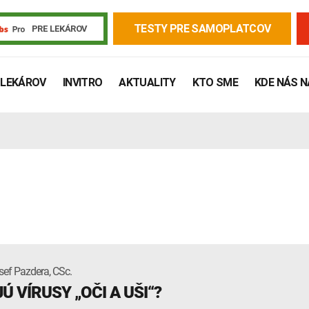
TESTY PRE SAMOPLATCOV
PRE LEKÁROV
 LEKÁROV
INVITRO
AKTUALITY
KTO SME
KDE NÁS 
Žiadanky a tlačivá
Výsledky vyšetrení
Kortizol
Odberová
sef Pazdera, CSc.
Ú VÍRUSY „OČI A UŠI“?
Lymská borelióza
Human papillomavirus (HPV)