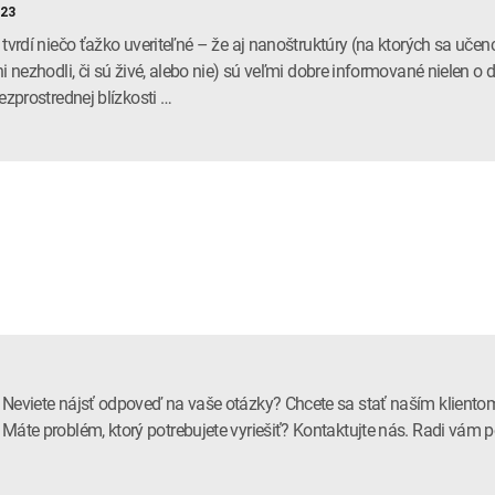
023
 tvrdí niečo ťažko uveriteľné – že aj nanoštruktúry (na ktorých sa učenc
ni nezhodli, či sú živé, alebo nie) sú veľmi dobre informované nielen o d
bezprostrednej blízkosti …
Neviete nájsť odpoveď na vaše otázky? Chcete sa stať naším kliento
Máte problém, ktorý potrebujete vyriešiť? Kontaktujte nás. Radi vá