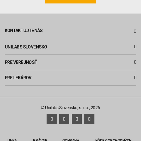
KONTAKTUJTE NÁS
UNILABS SLOVENSKO
PRE VEREJNOSŤ
PRE LEKÁROV
© Unilabs Slovensko, s. r. o., 2026
LINKA
PRÁVNE
OCHRANA
KÓDEX OBCHODNÝCH