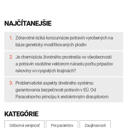
NAJČÍTANEJŠIE
1.
Zdravotné riziká konzumácie potravín vyrobených na
báze geneticky modifikovaných plodín
2.
Je chemizácia životného prostredia vo všeobecnosti
a potravín osobitne vektorom nárastu počtu prípadov
rakoviny vo vyspelých krajinách?
3.
Problematické aspekty dnešného systému
garantovania bezpečnosti potravín v EÚ. Od
Paracelsovho princípu k endokrinným disruptorom
KATEGÓRIE
Odborná verejnosť
Pre pacientov
Zaujímavosti