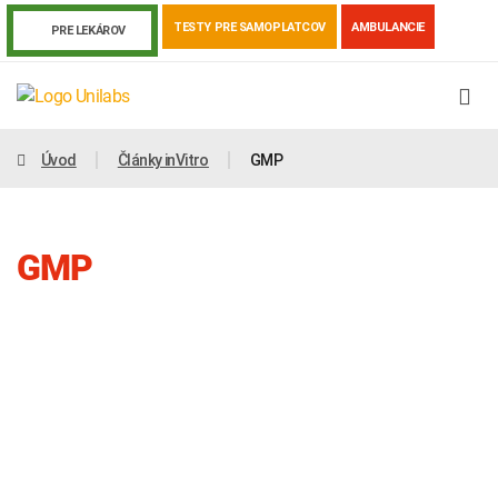
TESTY PRE SAMOPLATCOV
AMBULANCIE
PRE LEKÁROV
Úvod
Články inVitro
GMP
GMP
Genetika
Covid-19
Žiadanky a tlačivá
Výsledky vyšetrení
Kortizol
Odberová príručka