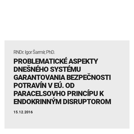
INTOLERANCIA POTRAVÍN
Lymská borelióza
Human papillomavirus (HPV)
RNDr. Igor Šarmír, PhD.
PROBLEMATICKÉ ASPEKTY
DNEŠNÉHO SYSTÉMU
GARANTOVANIA BEZPEČNOSTI
POTRAVÍN V EÚ. OD
PARACELSOVHO PRINCÍPU K
ENDOKRINNÝM DISRUPTOROM
15.12.2016