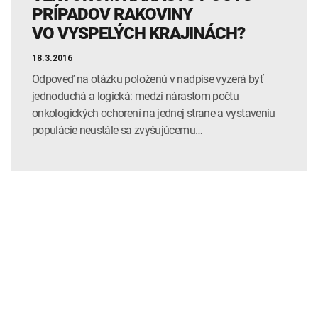
PRÍPADOV RAKOVINY
VO VYSPELÝCH KRAJINÁCH?
18.3.2016
Odpoveď na otázku položenú v nadpise vyzerá byť
jednoduchá a logická: medzi nárastom počtu
onkologických ochorení na jednej strane a vystaveniu
populácie neustále sa zvyšujúcemu…