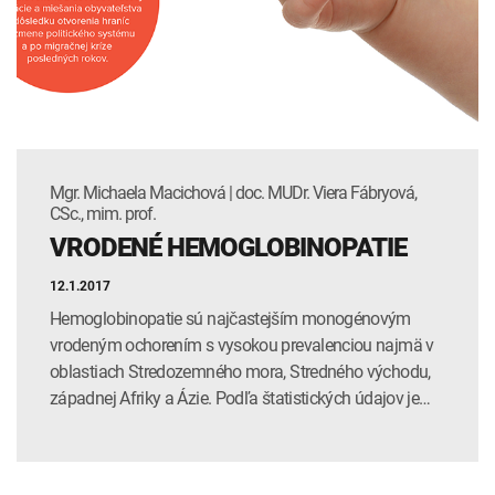
INTOLERANCIA POTRAVÍN
Lymská borelióza
Human papillomavirus (HPV)
Mgr. Michaela Macichová | doc. MUDr. Viera Fábryová,
CSc., mim. prof.
VRODENÉ HEMOGLOBINOPATIE
12.1.2017
Hemoglobinopatie sú najčastejším monogénovým
vrodeným ochorením s vysokou prevalenciou najmä v
oblastiach Stredozemného mora, Stredného východu,
západnej Afriky a Ázie. Podľa štatistických údajov je…