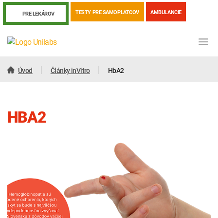
TESTY PRE SAMOPLATCOV
AMBULANCIE
PRE LEKÁROV
Úvod
Články inVitro
HbA2
HBA2
Genetika
Covid-19
Žiadanky a tlačivá
Výsledky vyšetrení
Kortizol
Odberová príručka