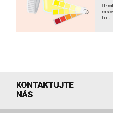
Hematú
sa str
hematú
KONTAKTUJTE
NÁS