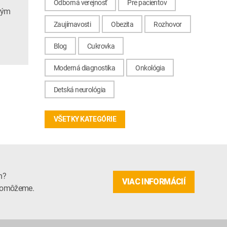
Odborná verejnosť
Pre pacientov
rým
Zaujímavosti
Obezita
Rozhovor
Blog
Cukrovka
Moderná diagnostika
Onkológia
Detská neurológia
VŠETKY KATEGÓRIE
m?
VIAC INFORMÁCIÍ
m pomôžeme.