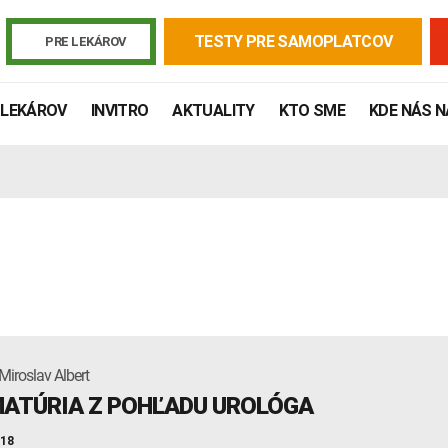
TESTY PRE SAMOPLATCOV
PRE LEKÁROV
 LEKÁROV
INVITRO
AKTUALITY
KTO SME
KDE NÁS 
Miroslav Albert
Žiadanky a tlačivá
Výsledky vyšetrení
Kortizol
Odberová
ATÚRIA Z POHĽADU UROLÓGA
Lymská borelióza
Human papillomavirus (HPV)
018