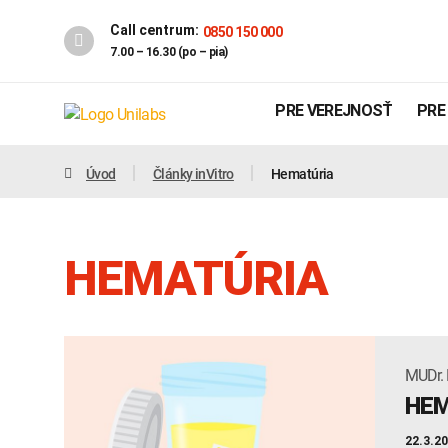
Call centrum:
0850 150 000
7.00 – 16.30 (po – pia)
PRE VEREJNOSŤ
PRE
Úvod
Články inVitro
Hematúria
HEMATÚRIA
MUDr. 
Genetika
Covid-19
HEM
INTOLERANCIA POTRAVÍN
22.3.2