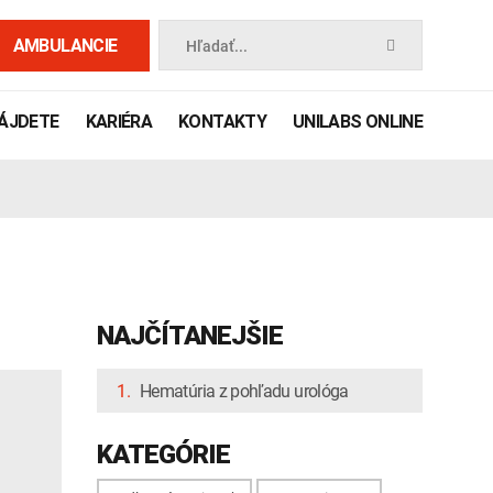
AMBULANCIE
Hľadať...
NÁJDETE
KARIÉRA
KONTAKTY
UNILABS ONLINE
NAJČÍTANEJŠIE
1.
Hematúria z pohľadu urológa
 príručka
KATEGÓRIE