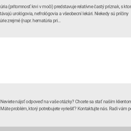
ria (prítomnosť krvi v moči) predstavuje relatívne častý príznak, s kto
etávajú urológovia, nefrológovia a všeobecní lekári. Niekedy sú príčiny
rie zrejmé (napr. hematúria pri…
Neviete nájsť odpoveď na vaše otázky? Chcete sa stať naším kliento
Máte problém, ktorý potrebujete vyriešiť? Kontaktujte nás. Radi vá