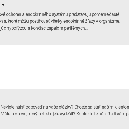
017
vé ochorenia endokrinného systému predstavujú pomerne časté
nia, ktoré môžu postihovať všetky endokrinné žľazy v organizme,
júc hypofýzou a končiac zápalom periférnych…
Neviete nájsť odpoveď na vaše otázky? Chcete sa stať naším kliento
Máte problém, ktorý potrebujete vyriešiť? Kontaktujte nás. Radi vá