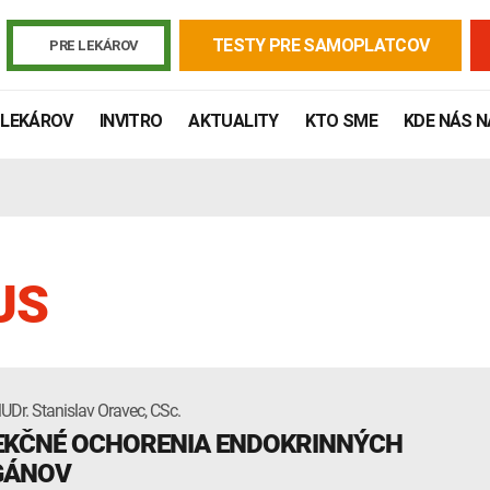
TESTY PRE SAMOPLATCOV
PRE LEKÁROV
 LEKÁROV
INVITRO
AKTUALITY
KTO SME
KDE NÁS 
US
UDr. Stanislav Oravec, CSc.
Žiadanky a tlačivá
Výsledky vyšetrení
Kortizol
Odberová
EKČNÉ OCHORENIA ENDOKRINNÝCH
Lymská borelióza
Human papillomavirus (HPV)
GÁNOV