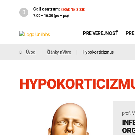
Call centrum:
0850 150 000
7.00 – 16.30 (po – pia)
PRE VEREJNOSŤ
PRE
Úvod
Články inVitro
Hypokorticizmus
HYPOKORTICIZM
prof. M
Genetika
Covid-19
INF
INTOLERANCIA POTRAVÍN
OR