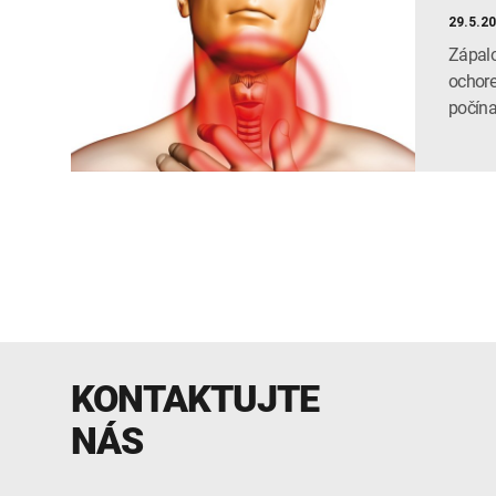
29.5.2
Zápalo
ochore
počína
KONTAKTUJTE
NÁS