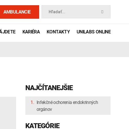
AMBULANCIE
Hľadať...
NÁJDETE
KARIÉRA
KONTAKTY
UNILABS ONLINE
NAJČÍTANEJŠIE
1.
Infekčné ochorenia endokrinných
orgánov
 príručka
KATEGÓRIE