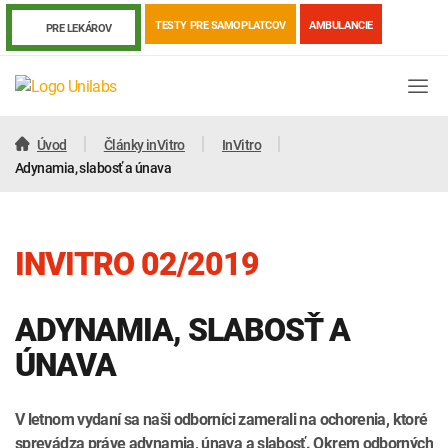
TESTY PRE SAMOPLATCOV
AMBULANCIE
PRE LEKÁROV
Úvod
Články inVitro
InVitro
Adynamia, slabosť a únava
INVITRO 02/2019
ADYNAMIA, SLABOSŤ A
ÚNAVA
Genetika
Covid-19
Žiadanky a tlačivá
V letnom vydaní sa naši odborníci zamerali na ochorenia, ktoré
Výsledky vyšetrení
Kortizol
Odberová príručka
sprevádza práve adynamia, únava a slabosť. Okrem odborných