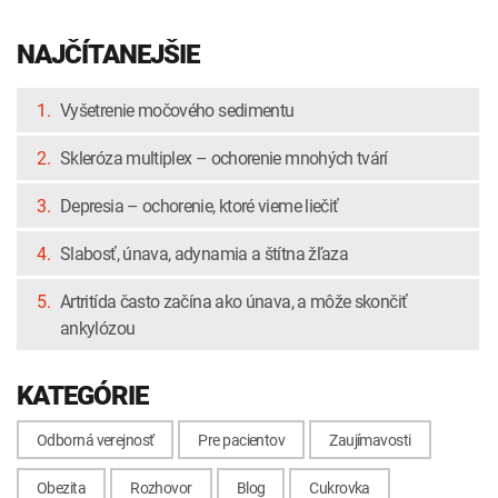
NAJČÍTANEJŠIE
1.
Vyšetrenie močového sedimentu
2.
Skleróza multiplex – ochorenie mnohých tvárí
3.
Depresia – ochorenie, ktoré vieme liečiť
4.
Slabosť, únava, adynamia a štítna žľaza
5.
Artritída často začína ako únava, a môže skončiť
ankylózou
KATEGÓRIE
Odborná verejnosť
Pre pacientov
Zaujímavosti
Obezita
Rozhovor
Blog
Cukrovka