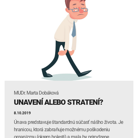
čo znamená prekonať náhlu cievnu mozgovú príhodu.
Náš prevádzkový riaditeľ, RNDr. Jozef Marčišin, MSc., nám
predstavil unikátne prístrojové vybavenie, ktoré od jari kraľuje
nášmu najvyťaženejšiemu Centrálnemu laboratóriu – VÝCHOD
v Stropkove. Vyspovedali sme aj RNDr. Renátu Zemjarovú
Mezenskú, manažérku Laboratória lekárskej genetiky na
Poliankach v Bratislave, ktorá nám prezradila, ako vidí
budúcnosť genetiky a na ktoré novinky v našom portfóliu
genetických vyšetrení sa môžu tešiť naši klienti. Okrem
rozhovorov v tejto časti samozrejme nájdete aj obohacujúce
blogy od našich stálych prispievateľov či aktuálne informácie
z prostredia našej firmy.
MUDr. Marta Dobáková
UNAVENÍ ALEBO STRATENÍ?
Prajeme vám príjemné čítanie a čarovné leto plné zážitkov!
8.10.2019
Únava predstavuje štandardnú súčasť nášho života. Je
hranicou, ktorá zabraňuje možnému poškodeniu
organizmu (okrem bolesti) a mala by prirodzene