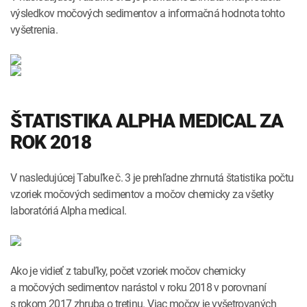
výsledkov močových sedimentov a informačná hodnota tohto
vyšetrenia.
ŠTATISTIKA ALPHA MEDICAL ZA
ROK 2018
V nasledujúcej Tabuľke č. 3 je prehľadne zhrnutá štatistika počtu
vzoriek močových sedimentov a močov chemicky za všetky
laboratóriá Alpha medical.
Ako je vidieť z tabuľky, počet vzoriek močov chemicky
a močových sedimentov narástol v roku 2018 v porovnaní
s rokom 2017 zhruba o tretinu. Viac močov je vyšetrovaných