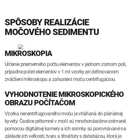
SPÔSOBY REALIZÁCIE
MOČOVÉHO SEDIMENTU
MIKROSKOPIA
Určenie priemerného počtu elementov v jednom zornom poli,
prípadne počet elementov v 1 ml vzorky pri definovanom
zväčšení mikroskopu a zahustení moču centrifugáciou.
VYHODNOTENIE MIKROSKOPICKÉHO
OBRAZU POČÍTAČOM
Vzorka necentrifugovaného moču je vháňaná do planárnej
kyvety. Častice prítomné v moči sú mnohonásobne snímané
pomocou digitálnej kamery a ich snímky sú porovnávané na
základe ich veľkosti, tvaru a štruktúry s databázou, ktorá je