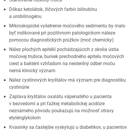
Dôkaz ketolátok, žlčových farbív bilirubínu
a urobilinogénu
Mikroskopické vyšetrenie močového sedimentu by malo
byť indikované pri pozitívnom patologickom náleze
pomocou diagnostických prúžkov (moč chemicky)
Nález plochých epitélií pochádzajúcich z okolia ústia
močovej trubice, buniek prechodného epitelu močových
ciest a baktérií vzhľadom na nesterilný odber moču
nemá klinický význam
Nález cystínových kryštálov má význam pre diagnostiku
cystinúrie
Záplava kryštálov oxalátu vápenatého u pacienta
v bezvedomí a pri ťažkej metabolickej acidóze
neznámeho pôvodu poukazujú na možnosť otravy
etylénglykolom
Kvasinky sa častejšie vyskytujú u diabetikov, u pacientov