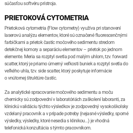
súčasťou softvéru prístroja.
PRIETOKOVÁ CYTOMETRIA
Prietoková cytometria (Flow cytometry) využíva pri stanovení
laserovú analýzu elementov, ktoré sú označené fluorescenčnými
farbičkami a prietok častíc močového sedimentu stredom
detekčnej komory a separáciu elementov – prietok po jednom
elemente. Meria sa rozptyl svetla pod malým uhlom, tzv. forward
scatter, ktorý je priamo úmerný veľkosti buniek a rozptyl svetla do
veľkého uhla, tzv. side scatter, ktorý poskytuje informácie
o vnútornej štruktúre častíc.
Za analytické spracovanie močového sedimentu a moču
chemicky sú zodpovední v laboratóriách zaškolení laboranti, za
klinickú validáciu týchto výsledkov je zodpovedný vysokoškolsky
vzdelaný pracovník a v prípade potreby (nejasné výsledky, sporné
výsledky, výsledky, ktoré nesedia s klinikou...) je vhodná
telefonická konzultácia s týmto pracovníkom.