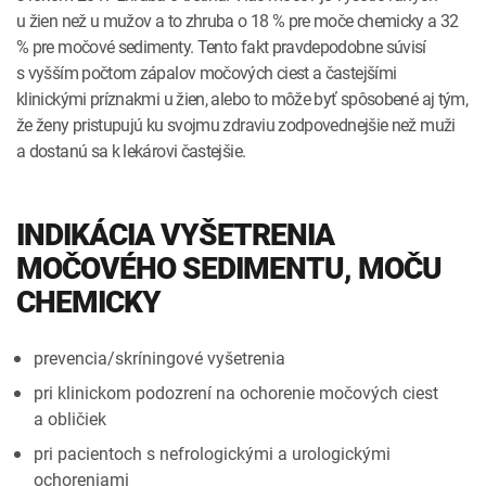
u žien než u mužov a to zhruba o 18 % pre moče chemicky a 32
% pre močové sedimenty. Tento fakt pravdepodobne súvisí
s vyšším počtom zápalov močových ciest a častejšími
klinickými príznakmi u žien, alebo to môže byť spôsobené aj tým,
že ženy pristupujú ku svojmu zdraviu zodpovednejšie než muži
a dostanú sa k lekárovi častejšie.
INDIKÁCIA VYŠETRENIA
MOČOVÉHO SEDIMENTU, MOČU
CHEMICKY
prevencia/skríningové vyšetrenia
pri klinickom podozrení na ochorenie močových ciest
a obličiek
pri pacientoch s nefrologickými a urologickými
ochoreniami