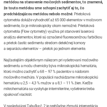
metódou na stanovenie močových sedimentov, to znamená,
že touto metódou sme schopní zachytiť aj to, čo
. Prietoková
predchádzajúcou metódou nebolo možné
cytometria dokáže vyhodnotiť až 65 000 elementov v močovom
sedimente, čo je mikroskopicky okom nemožné. Prietoková
cytometria (Flow cytometry) využíva pri stanovení laserovú
analýzu elementov, ktoré sú označené fluorescenčnou farbičkou
a prietok častíc sedimentu stredom detekčnej komory
a separáciu elementov – prietok po jednom elemente.
Najčastejším objektívnym nálezom pri vyšetrovaní močového
sedimentu a moču chemicky býva mikroskopická hematúria,
ktorú možno zachytiť u 68 – 97 % pacientov s nádorom
močového mechúra. V populácii nachádzame mikroskopickú
hematúriu u 2,5 – 4,3 % mužov a u 8,1 – 11 % žien. Keďže
mikrohematúria sa vyskytuje intermitentne, vyšetrenie treba
opakovať viackrát.
V nasledujúcej Tabuľke č. 2 je prehľadne zhrnutá interpretácia