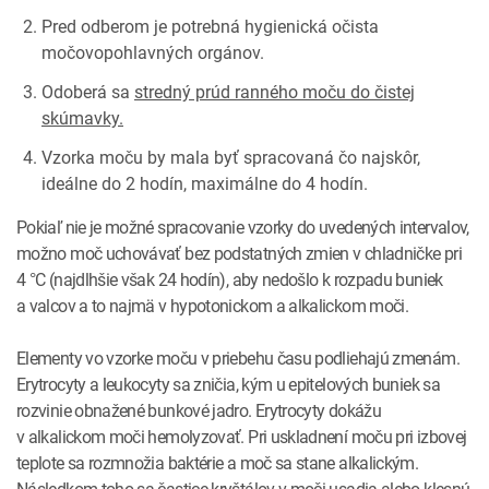
Pred odberom je potrebná
hygienická očista
močovopohlavných orgánov.
Odoberá sa
stredný prúd ranného moču do čistej
skúmavky.
Vzorka moču by mala byť spracovaná čo najskôr,
ideálne do 2 hodín, maximálne do 4 hodín.
Pokiaľ nie je možné spracovanie vzorky do uvedených intervalov,
možno moč uchovávať bez podstatných zmien v chladničke pri
4 °C (najdlhšie však 24 hodín), aby nedošlo k rozpadu buniek
a valcov a to najmä v hypotonickom a alkalickom moči.
Elementy vo vzorke moču v priebehu času podliehajú zmenám.
Erytrocyty a leukocyty sa zničia, kým u epitelových buniek sa
rozvinie obnažené bunkové jadro. Erytrocyty dokážu
v alkalickom moči hemolyzovať. Pri uskladnení moču pri izbovej
teplote sa rozmnožia baktérie a moč sa stane alkalickým.
Následkom toho sa častice kryštálov v moči usadia alebo klesnú