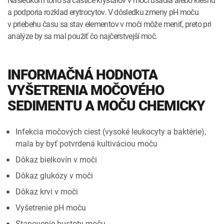
a podporia rozklad erytrocytov. V dôsledku zmeny pH moču
v priebehu času sa stav elementov v moči môže meniť, preto pri
analýze by sa mal použiť čo najčerstvejší moč.
INFORMAČNÁ HODNOTA
VYŠETRENIA MOČOVÉHO
SEDIMENTU A MOČU CHEMICKY
Infekcia močových ciest (vysoké leukocyty a baktérie),
mala by byť potvrdená kultiváciou moču
Dôkaz bielkovín v moči
Dôkaz glukózy v moči
Dôkaz krvi v moči
Vyšetrenie pH moču
Stanovenie hustoty moču