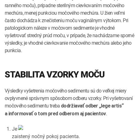
ranného moču), prípadne sterilným cievkovaním močového
mechúra, menej punkciou močového mechúra. U žien veľmi
často dochádza k znečisteniu moču vaginálnym výtokom. Pri
patologickom náleze v močovom sedimente je vhodné
vyšetrovať stredný prúd moču, v prípade, že nachádzame sporné
výsledky, je vhodné cievkovanie močového mechúra alebo jeho
punkcia.
STABILITA VZORKY MOČU
Výsledky vyšetrenia močového sedimentu sú do veľkej miery
ovplyvnené správnym spôsobom odberu vzorky. Pri vyšetrovaní
močového sedimentu treba
dodržiavať odber „lege artis“
.
a informovať o tom pred odberom aj pacientov
Je
zaistený
nočný pokoj
pacienta.