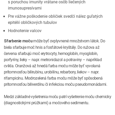
s poruchou imunity vrátane osôb liečených
imunosupresívami
Pre vážne poškodenie obličiek svedčí nález guľatých
epitélií obličkových tubulov
Hodnotenie valcov
môže byť ovplyvnené množstvom látok. Do
Sfarbenie moču
biela sfarbuje moč hnis a fosfátové kryštály. Do ružova až
červena sfarbujú moč erytrocyty, hemoglobín, myoglobín,
porfyríny, lieky – napr. metronidazol a potraviny – napríklad
cvikla. Oranžová až hnedá farba moču môže byť vyvolaná
prítomnosťou bilirubínu, urobilínu, rebarbory, liekov – napr.
rifampicínu. Modrozelená farba moču môže byť spôsobená
prítomnosťou biliverdínu či infekciou moču pseudomonádami.
Medzi základné vyšetrenia moču patrí vyšetrenie moču chemicky
(diagnostickými prúžkami) a močového sedimentu.