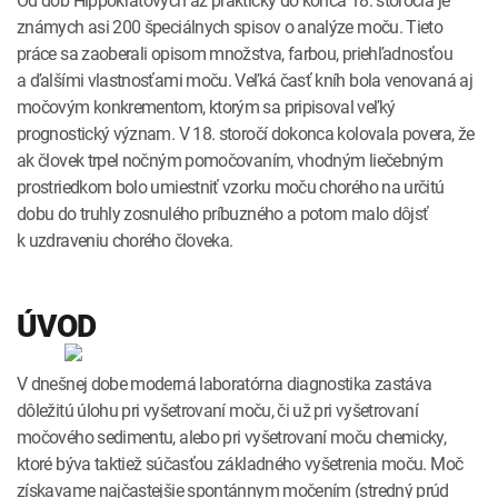
známych asi 200 špeciálnych spisov o analýze moču. Tieto
práce sa zaoberali opisom množstva, farbou, priehľadnosťou
a ďalšími vlastnosťami moču. Veľká časť kníh bola venovaná aj
močovým konkrementom, ktorým sa pripisoval veľký
prognostický význam. V 18. storočí dokonca kolovala povera, že
ak človek trpel nočným pomočovaním, vhodným liečebným
prostriedkom bolo umiestniť vzorku moču chorého na určitú
dobu do truhly zosnulého príbuzného a potom malo dôjsť
k uzdraveniu chorého človeka.
ÚVOD
V dnešnej dobe moderná laboratórna diagnostika zastáva
dôležitú úlohu pri vyšetrovaní moču, či už pri vyšetrovaní
močového sedimentu, alebo pri vyšetrovaní moču chemicky,
ktoré býva taktiež súčasťou základného vyšetrenia moču. Moč
získavame najčastejšie spontánnym močením (stredný prúd