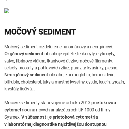
MOČOVÝ SEDIMENT
Močový sediment rozdeľujeme na orgánový a neorgánový.
obsahuje epitélie, leukocyty, erytrocyty,
Orgánový sediment
valve, fibrínové vlákna, tkanivové útržky, močové filamenty,
sekréty prostaty a pohlavných žliaz, parazity, kvasinky, plesne.
obsahuje hemoglobín, hemosiderín,
Neorgánový sediment
bilirubín, cholesterol, tuky a mastné kyseliny, cystín, leucín, tyrozín,
kryštály, liečivá...
Močové sedimenty stanovujeme od roku 2013
prietokovou
na nových analyzátoroch UF 1000 od firmy
cytometriou
Sysmex.
V súčasnosti je prietoková cytometria
v laboratórnej diagnostike najcitlivejšou dostupnou