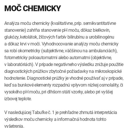
MOČ CHEMICKY
Analýza moču chemicky (kvalitatívne, príp. semikvantitatívne
stanovenie) zahŕňa stanovenie pH moču, dôkaz bielkovín,
glukózy, ketolátok, žlčových farbív bilirubínu a urobilinogénu
a dôkaz krvi v moči. Vyhodnocovanie analýzy moču chemicky
sa robí okometricky (subjektívne, väčšinou na ambulanciách),
fotometricky poloautomatmi alebo automatmi (objektívne,
v laboratóriách). V prípade negatívneho výsledku znižuje použitie
diagnostických prúžkov zbytočné požiadavky na mikroskopické
hodnotenie. Diagnostické prúžky je vhodné používať aj v prípade,
keď sa bunkové elementy rozpadnú vplyvom nízkej osmolality, či
vysokého pH moču, pri dlhšom státí vzorky, alebo pri vyššej
izbovej teplote.
V nasledujúcej Tabuľke č. 1 je prehľadne zhrnutá interpretácia
výsledkov moču chemicky a informačná hodnota tohto
vyšetrenia.