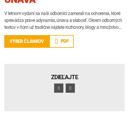
V letnom vydaní sa naši odborníci zamerali na ochorenia, ktoré
sprevádza práve adynamia, únava a slabosť. Okrem odborných
textov v ňom už tradične nájdete rozhovory, blogy a množstvo…
PDF
VÝBER ČLÁNKOV
ZDIEĽAJTE