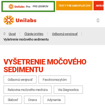
TESTY PRE SAMOPLATCOV
AMBUL
PRE LEKÁROV
Úvod
Články inVitro
Odborná verejnosť
Vyšetrenie močového sedimentu
VYŠETRENIE MOČOVÉHO
SEDIMENTU
Odborná verejnosť
Feochromocytóm
Genetika
Covid-19
Žiadanky a tlačivá
Rakovina močového mechúra
Via Diagnostica
Výsledky vyšetrení
Kortizol
Odberová príručka
Slabosť
Únava
Adynamia