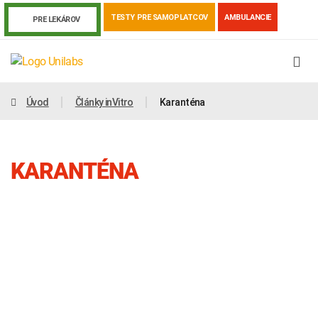
TESTY PRE SAMOPLATCOV
AMBULANCIE
PRE LEKÁROV
Úvod
Články inVitro
Karanténa
KARANTÉNA
Genetika
Covid-19
Žiadanky a tlačivá
Výsledky vyšetrení
Kortizol
Odberová príručka