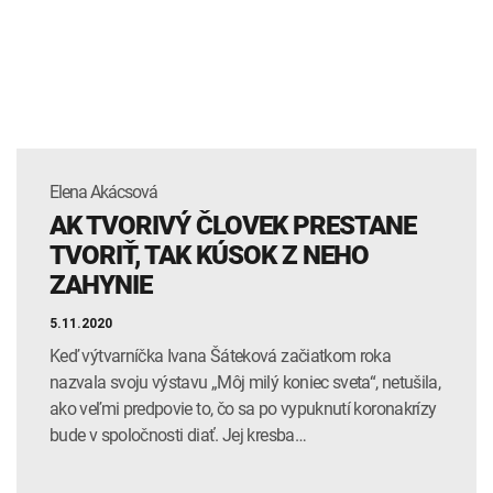
INTOLERANCIA POTRAVÍN
Lymská borelióza
Human papillomavirus (HPV)
Elena Akácsová
AK TVORIVÝ ČLOVEK PRESTANE
TVORIŤ, TAK KÚSOK Z NEHO
ZAHYNIE
5.11.2020
Keď výtvarníčka Ivana Šáteková začiatkom roka
nazvala svoju výstavu „Môj milý koniec sveta“, netušila,
ako veľmi predpovie to, čo sa po vypuknutí koronakrízy
bude v spoločnosti diať. Jej kresba…