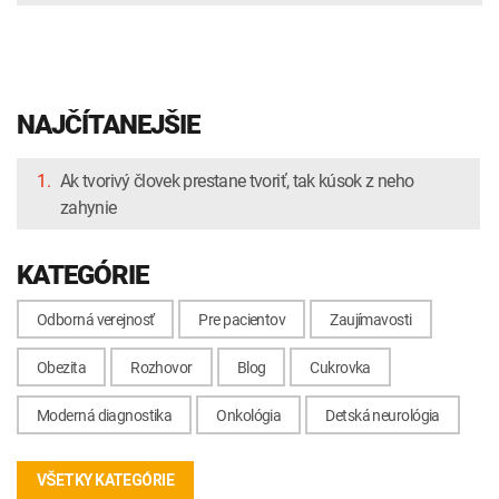
NAJČÍTANEJŠIE
1.
Ak tvorivý človek prestane tvoriť, tak kúsok z neho
zahynie
KATEGÓRIE
Odborná verejnosť
Pre pacientov
Zaujímavosti
Obezita
Rozhovor
Blog
Cukrovka
Moderná diagnostika
Onkológia
Detská neurológia
VŠETKY KATEGÓRIE