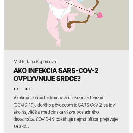
INTOLERANCIA POTRAVÍN
Lymská borelióza
Human papillomavirus (HPV)
MUDr. Jana Koporcová
AKO INFEKCIA SARS-COV-2
OVPLYVŇUJE SRDCE?
10.11.2020
Vzplanutie nového koronavírusového ochorenia
(COVID-19), ktorého pôvodcom je SARS-CoV-2, sa javí
ako najväčšia medicínska výzva posledného
desaťročia. COVID-19 postihuje najmä pľúca, prejavuje
sa ako…