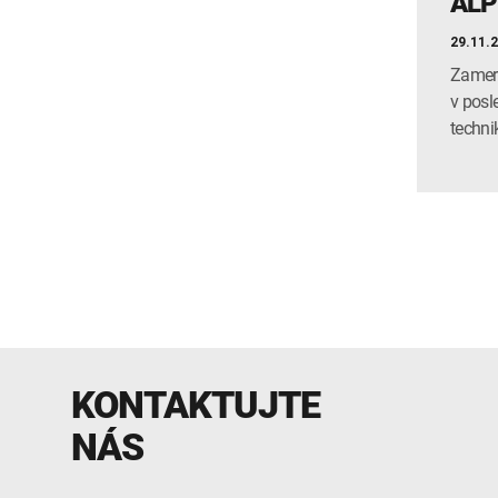
ALP
29.11.
Zamera
v posl
techni
KONTAKTUJTE
NÁS