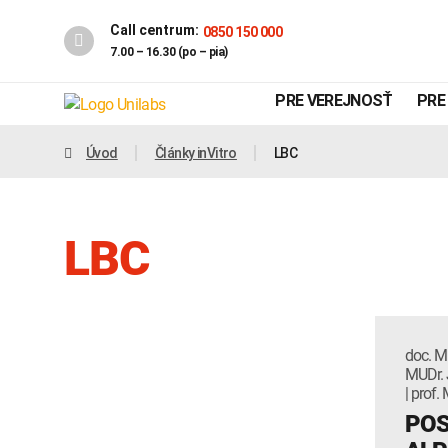
Call centrum:
0850 150 000
7.00 – 16.30 (po – pia)
PRE VEREJNOSŤ
PRE
Úvod
Články inVitro
LBC
LBC
doc. M
MUDr. J
Genetika
Covid-19
| prof
POS
INTOLERANCIA POTRAVÍN