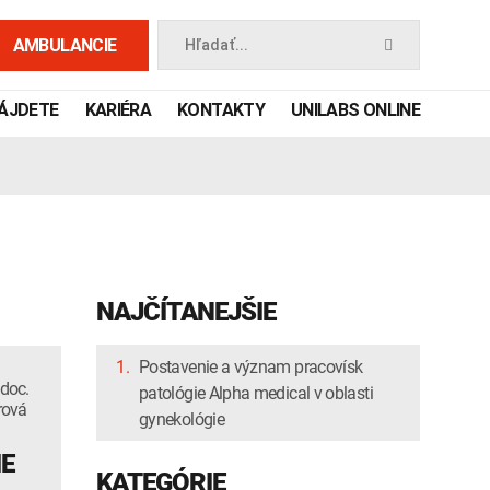
AMBULANCIE
Hľadať...
NÁJDETE
KARIÉRA
KONTAKTY
UNILABS ONLINE
NAJČÍTANEJŠIE
1.
Postavenie a význam pracovísk
 doc.
patológie Alpha medical v oblasti
rová
 príručka
gynekológie
E
KATEGÓRIE