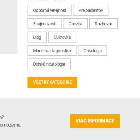
Odborná verejnosť
Pre pacientov
Zaujímavosti
Obezita
Rozhovor
Blog
Cukrovka
Moderná diagnostika
Onkológia
Detská neurológia
VŠETKY KATEGÓRIE
m?
VIAC INFORMÁCIÍ
m pomôžeme.