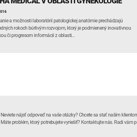
HA MEDICAL V OBLASTI GYNEKOLÓGIE
2016
nie a možnosti laboratórií patologickej anatómie prechádzajú
edných rokoch búrlivým rozvojom, ktorý je podmienený inovatívnou
kou či progresom informácií z oblasti…
Neviete nájsť odpoveď na vaše otázky? Chcete sa stať naším kliento
Máte problém, ktorý potrebujete vyriešiť? Kontaktujte nás. Radi vá