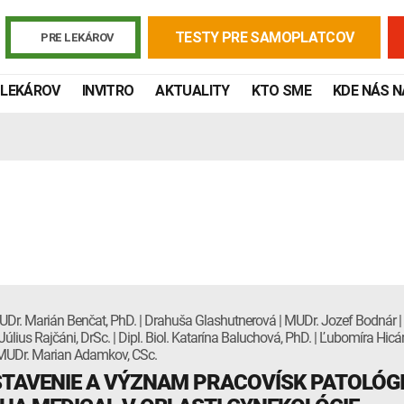
TESTY PRE SAMOPLATCOV
PRE LEKÁROV
 LEKÁROV
INVITRO
AKTUALITY
KTO SME
KDE NÁS 
UDr. Marián Benčat, PhD. | Drahuša Glashutnerová | MUDr. Jozef Bodnár |
úlius Rajčáni, DrSc. | Dipl. Biol. Katarína Baluchová, PhD. | Ľubomíra Hicá
Žiadanky a tlačivá
Výsledky vyšetrení
Kortizol
Odberová
. MUDr. Marian Adamkov, CSc.
TAVENIE A VÝZNAM PRACOVÍSK PATOLÓGI
Lymská borelióza
Human papillomavirus (HPV)