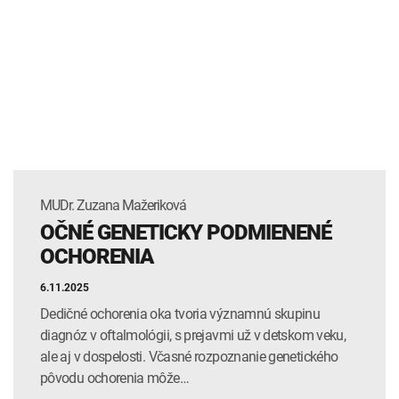
INTOLERANCIA POTRAVÍN
Lymská borelióza
Human papillomavirus (HPV)
MUDr. Zuzana Mažeriková
OČNÉ GENETICKY PODMIENENÉ
OCHORENIA
6.11.2025
Dedičné ochorenia oka tvoria významnú skupinu
diagnóz v oftalmológii, s prejavmi už v detskom veku,
ale aj v dospelosti. Včasné rozpoznanie genetického
pôvodu ochorenia môže…