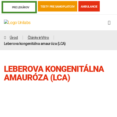
TESTY PRE SAMOPLATCOV
AMBULANCIE
PRE LEKÁROV
Úvod
Články inVitro
Leberova kongenitálna amauróza (LCA)
LEBEROVA KONGENITÁLNA
AMAURÓZA (LCA)
Genetika
Covid-19
Žiadanky a tlačivá
Výsledky vyšetrení
Kortizol
Odberová príručka