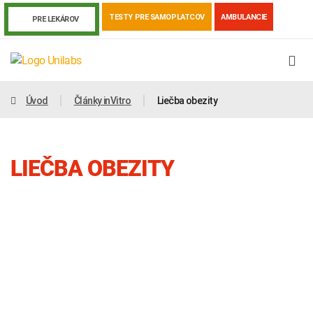
TESTY PRE SAMOPLATCOV
AMBULANCIE
PRE LEKÁROV
Úvod
Články inVitro
Liečba obezity
LIEČBA OBEZITY
Genetika
Covid-19
Žiadanky a tlačivá
Výsledky vyšetrení
Kortizol
Odberová príručka