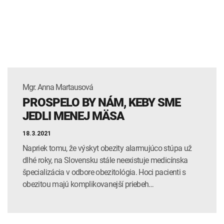
INTOLERANCIA POTRAVÍN
Lymská borelióza
Human papillomavirus (HPV)
Mgr. Anna Martausová
PROSPELO BY NÁM, KEBY SME
JEDLI MENEJ MÄSA
18.3.2021
Napriek tomu, že výskyt obezity alarmujúco stúpa už
dlhé roky, na Slovensku stále neexistuje medicínska
špecializácia v odbore obezitológia. Hoci pacienti s
obezitou majú komplikovanejší priebeh…