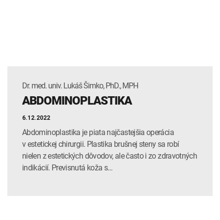
INTOLERANCIA POTRAVÍN
Lymská borelióza
Human papillomavirus (HPV)
Dr. med. univ. Lukáš Šimko, PhD., MPH
ABDOMINOPLASTIKA
6.12.2022
Abdominoplastika je piata najčastejšia operácia
v estetickej chirurgii. Plastika brušnej steny sa robí
nielen z estetických dôvodov, ale často i zo zdravotných
indikácií. Previsnutá koža s…