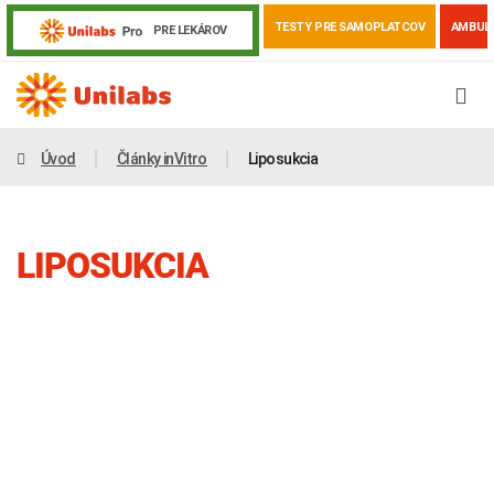
TESTY PRE SAMOPLATCOV
AMBUL
PRE LEKÁROV
Úvod
Články inVitro
Liposukcia
LIPOSUKCIA
Genetika
Covid-19
Žiadanky a tlačivá
Výsledky vyšetrení
Kortizol
Odberová príručka