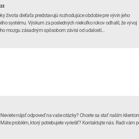
022
oky života dieťaťa predstavujú rozhodujúce obdobie pre vývin jeho
ého systému. Výskum za posledných niekoľko rokov odhalil, že vývoj
ého mozgu zásadným spôsobom závisí od udalostí…
Neviete nájsť odpoveď na vaše otázky? Chcete sa stať naším kliento
Máte problém, ktorý potrebujete vyriešiť? Kontaktujte nás. Radi vá