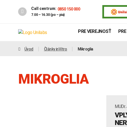
Call centrum:
0850 150 000
7.00 – 16.30 (po – pia)
PRE VEREJNOSŤ
PRE
Úvod
Články inVitro
Mikroglia
MIKROGLIA
MUDr. 
Genetika
Covid-19
VPL
INTOLERANCIA POTRAVÍN
NER