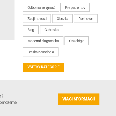
Odborná verejnosť
Pre pacientov
Zaujímavosti
Obezita
Rozhovor
Blog
Cukrovka
Moderná diagnostika
Onkológia
Detská neurológia
VŠETKY KATEGÓRIE
m?
VIAC INFORMÁCIÍ
m pomôžeme.