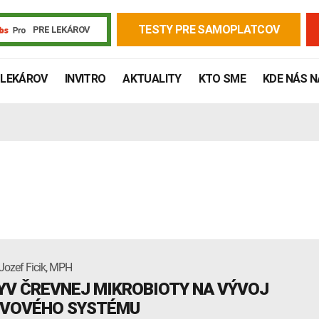
TESTY PRE SAMOPLATCOV
PRE LEKÁROV
 LEKÁROV
INVITRO
AKTUALITY
KTO SME
KDE NÁS 
Jozef Ficik, MPH
Žiadanky a tlačivá
Výsledky vyšetrení
Kortizol
Odberová
YV ČREVNEJ MIKROBIOTY NA VÝVOJ
Lymská borelióza
Human papillomavirus (HPV)
VOVÉHO SYSTÉMU