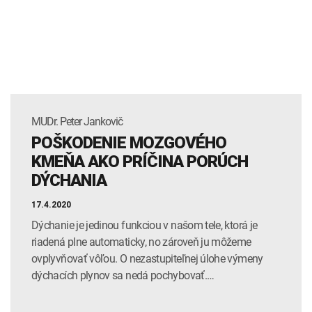
INTOLERANCIA POTRAVÍN
Lymská borelióza
Human papillomavirus (HPV)
MUDr. Peter Jankovič
POŠKODENIE MOZGOVÉHO
KMEŇA AKO PRÍČINA PORÚCH
DÝCHANIA
17.4.2020
Dýchanie je jedinou funkciou v našom tele, ktorá je
riadená plne automaticky, no zároveň ju môžeme
ovplyvňovať vôľou. O nezastupiteľnej úlohe výmeny
dýchacích plynov sa nedá pochybovať.…