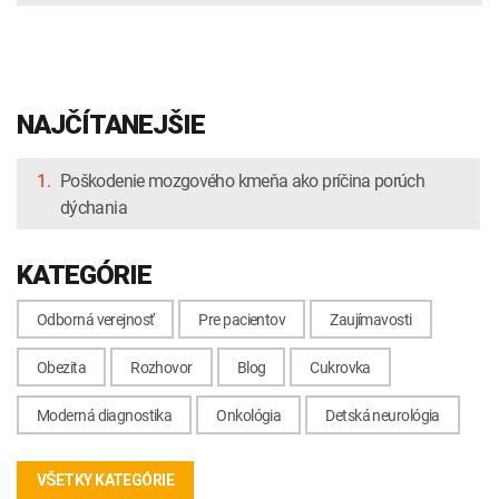
NAJČÍTANEJŠIE
1.
Poškodenie mozgového kmeňa ako príčina porúch
dýchania
KATEGÓRIE
Odborná verejnosť
Pre pacientov
Zaujímavosti
Obezita
Rozhovor
Blog
Cukrovka
Moderná diagnostika
Onkológia
Detská neurológia
VŠETKY KATEGÓRIE