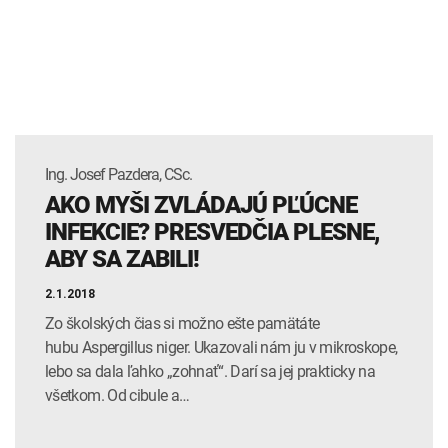
INTOLERANCIA POTRAVÍN
Lymská borelióza
Human papillomavirus (HPV)
Ing. Josef Pazdera, CSc.
AKO MYŠI ZVLÁDAJÚ PĽÚCNE
INFEKCIE? PRESVEDČIA PLESNE,
ABY SA ZABILI!
2.1.2018
Zo školských čias si možno ešte pamätáte
hubu Aspergillus niger. Ukazovali nám ju v mikroskope,
lebo sa dala ľahko „zohnať“. Darí sa jej prakticky na
všetkom. Od cibule a…