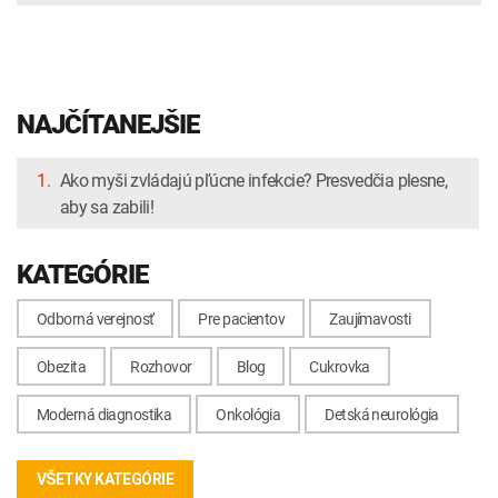
NAJČÍTANEJŠIE
1.
Ako myši zvládajú pľúcne infekcie? Presvedčia plesne,
aby sa zabili!
KATEGÓRIE
Odborná verejnosť
Pre pacientov
Zaujímavosti
Obezita
Rozhovor
Blog
Cukrovka
Moderná diagnostika
Onkológia
Detská neurológia
VŠETKY KATEGÓRIE