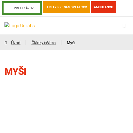
TESTY PRE SAMOPLATCOV
AMBULANCIE
PRE LEKÁROV
Úvod
Články inVitro
Myši
MYŠI
Genetika
Covid-19
Žiadanky a tlačivá
Výsledky vyšetrení
Kortizol
Odberová príručka