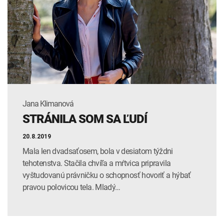
INTOLERANCIA POTRAVÍN
Lymská borelióza
Human papillomavirus (HPV)
Jana Klimanová
STRÁNILA SOM SA ĽUDÍ
20.8.2019
Mala len dvadsaťosem, bola v desiatom týždni
tehotenstva. Stačila chvíľa a mŕtvica pripravila
vyštudovanú právničku o schopnosť hovoriť a hýbať
pravou polovicou tela. Mladý…