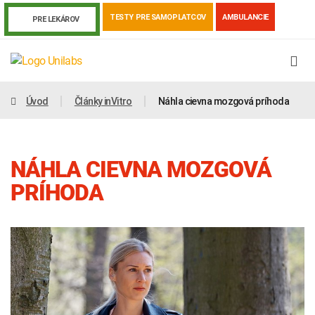
TESTY PRE SAMOPLATCOV
AMBULANCIE
PRE LEKÁROV
Úvod
Články inVitro
Náhla cievna mozgová príhoda
NÁHLA CIEVNA MOZGOVÁ
PRÍHODA
Genetika
Covid-19
Žiadanky a tlačivá
Výsledky vyšetrení
Kortizol
Odberová príručka