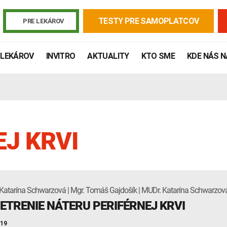
TESTY PRE SAMOPLATCOV
PRE LEKÁROV
 LEKÁROV
INVITRO
AKTUALITY
KTO SME
KDE NÁS 
EJ KRVI
Katarína Schwarzová | Mgr. Tomáš Gajdošík | MUDr. Katarína Schwarzov
Žiadanky a tlačivá
Výsledky vyšetrení
Kortizol
Odberová
ETRENIE NÁTERU PERIFÉRNEJ KRVI
Lymská borelióza
Human papillomavirus (HPV)
019