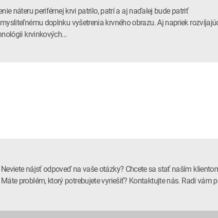
nie náteru periférnej krvi patrilo, patrí a aj naďalej bude patriť
mysliteľnému doplnku vyšetrenia krvného obrazu. Aj napriek rozvíjajú
hnológii krvinkových…
Neviete nájsť odpoveď na vaše otázky? Chcete sa stať naším kliento
Máte problém, ktorý potrebujete vyriešiť? Kontaktujte nás. Radi vá