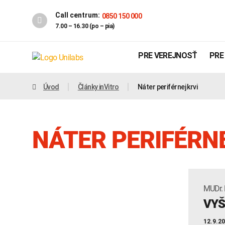
Call centrum:
0850 150 000
7.00 – 16.30 (po – pia)
PRE VEREJNOSŤ
PRE
Úvod
Články inVitro
Náter periférnej krvi
NÁTER PERIFÉRN
MUDr. 
Genetika
Covid-19
VYŠ
INTOLERANCIA POTRAVÍN
12.9.2