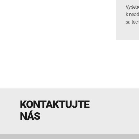
Vyšetre
k neod
sa tec
KONTAKTUJTE
NÁS