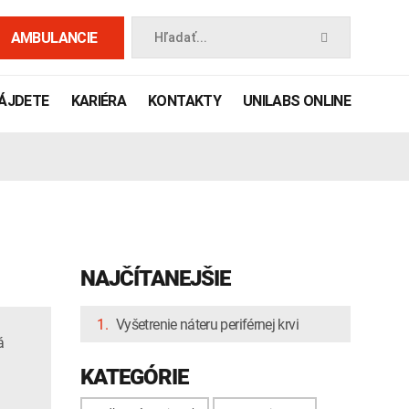
AMBULANCIE
Hľadať...
NÁJDETE
KARIÉRA
KONTAKTY
UNILABS ONLINE
NAJČÍTANEJŠIE
1.
Vyšetrenie náteru periférnej krvi
á
 príručka
KATEGÓRIE