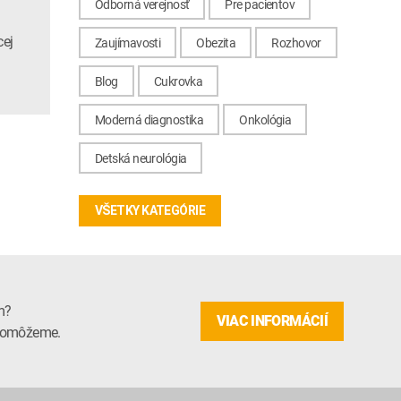
Odborná verejnosť
Pre pacientov
cej
Zaujímavosti
Obezita
Rozhovor
Blog
Cukrovka
Moderná diagnostika
Onkológia
Detská neurológia
VŠETKY KATEGÓRIE
m?
VIAC INFORMÁCIÍ
m pomôžeme.