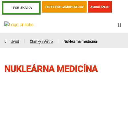
TESTY PRE SAMOPLATCOV
AMBULANCIE
PRE LEKÁROV
Úvod
Články inVitro
Nukleárna medicína
NUKLEÁRNA MEDICÍNA
Genetika
Covid-19
Žiadanky a tlačivá
Výsledky vyšetrení
Kortizol
Odberová príručka