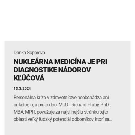
INTOLERANCIA POTRAVÍN
Lymská borelióza
Human papillomavirus (HPV)
Danka Šoporová
NUKLEÁRNA MEDICÍNA JE PRI
DIAGNOSTIKE NÁDOROV
KĽÚČOVÁ
13.3.2024
Personálna kríza v zdravotníctve neobchádza ani
onkológiu, a preto doc. MUDr. Richard Hrubý, PhD.,
MBA, MPH, považuje za najsilnejšiu stránku tejto
oblasti veľký ľudský potenciál odborníkov, ktorí sa…