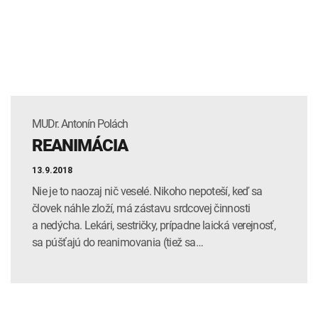
INTOLERANCIA POTRAVÍN
Lymská borelióza
Human papillomavirus (HPV)
MUDr. Antonín Polách
REANIMÁCIA
13.9.2018
Nie je to naozaj nič veselé. Nikoho nepoteší, keď sa
človek náhle zloží, má zástavu srdcovej činnosti
a nedýcha. Lekári, sestričky, prípadne laická verejnosť,
sa púšťajú do reanimovania (tiež sa…