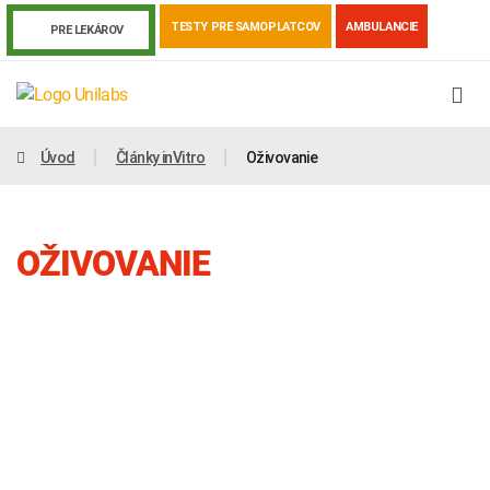
TESTY PRE SAMOPLATCOV
AMBULANCIE
PRE LEKÁROV
Úvod
Články inVitro
Oživovanie
OŽIVOVANIE
Genetika
Covid-19
Žiadanky a tlačivá
Výsledky vyšetrení
Kortizol
Odberová príručka