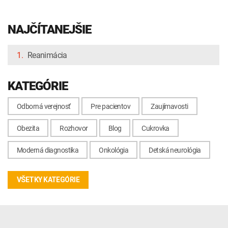
NAJČÍTANEJŠIE
1.
Reanimácia
KATEGÓRIE
Odborná verejnosť
Pre pacientov
Zaujímavosti
Obezita
Rozhovor
Blog
Cukrovka
Moderná diagnostika
Onkológia
Detská neurológia
VŠETKY KATEGÓRIE