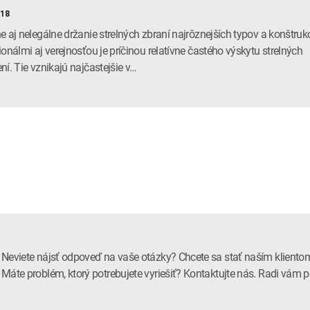
018
e aj nelegálne držanie strelných zbraní najrôznejších typov a konštrukc
ionálmi aj verejnosťou je príčinou relatívne častého výskytu strelných
ní. Tie vznikajú najčastejšie v…
Neviete nájsť odpoveď na vaše otázky? Chcete sa stať naším kliento
Máte problém, ktorý potrebujete vyriešiť? Kontaktujte nás. Radi vá