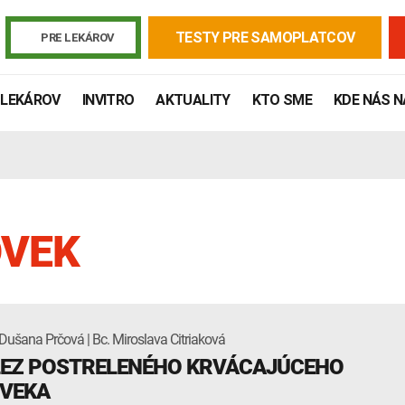
TESTY PRE SAMOPLATCOV
PRE LEKÁROV
 LEKÁROV
INVITRO
AKTUALITY
KTO SME
KDE NÁS 
OVEK
Dušana Prčová | Bc. Miroslava Citriaková
Žiadanky a tlačivá
Výsledky vyšetrení
Kortizol
Odberová
EZ POSTRELENÉHO KRVÁCAJÚCEHO
Lymská borelióza
Human papillomavirus (HPV)
VEKA