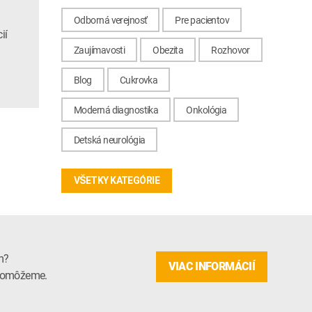
Odborná verejnosť
Pre pacientov
ií
Zaujímavosti
Obezita
Rozhovor
Blog
Cukrovka
Moderná diagnostika
Onkológia
Detská neurológia
VŠETKY KATEGÓRIE
m?
VIAC INFORMÁCIÍ
m pomôžeme.