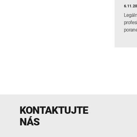
6.11.2
Legáln
profes
porane
KONTAKTUJTE
NÁS