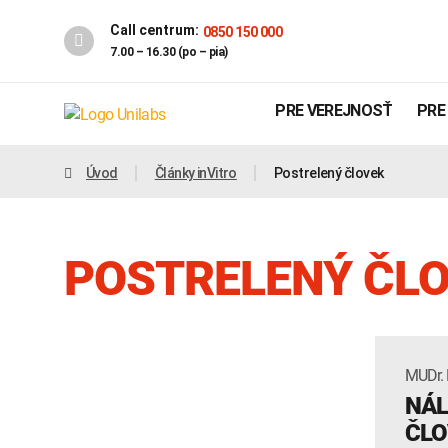
Call centrum:
0850 150 000
7.00 – 16.30 (po – pia)
PRE VEREJNOSŤ
PRE
Úvod
Články inVitro
Postrelený človek
POSTRELENÝ ČL
MUDr. 
Genetika
Covid-19
NÁL
INTOLERANCIA POTRAVÍN
ČLO