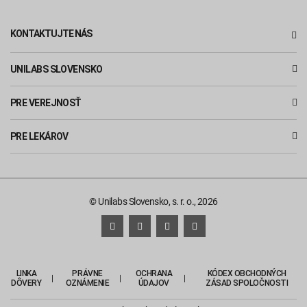
KONTAKTUJTE NÁS
UNILABS SLOVENSKO
PRE VEREJNOSŤ
PRE LEKÁROV
© Unilabs Slovensko, s. r. o., 2026
LINKA
PRÁVNE
OCHRANA
KÓDEX OBCHODNÝCH
DÔVERY
OZNÁMENIE
ÚDAJOV
ZÁSAD SPOLOČNOSTI