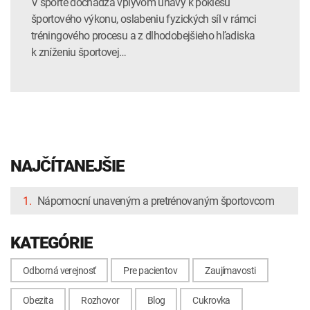
V športe dochádza vplyvom únavy k poklesu
INTOLERANCIA POTRAVÍN
Lymská borelióza
športového výkonu, oslabeniu fyzických síl v rámci
tréningového procesu a z dlhodobejšieho hľadiska
Human papillomavirus (HPV)
k zníženiu športovej…
NAJČÍTANEJŠIE
1.
Nápomocní unaveným a pretrénovaným športovcom
KATEGÓRIE
Odborná verejnosť
Pre pacientov
Zaujímavosti
Obezita
Rozhovor
Blog
Cukrovka