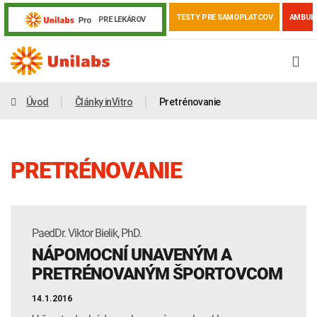
TESTY PRE SAMOPLATCOV
AMBUL
PRE LEKÁROV
Úvod
Články inVitro
Pretrénovanie
PRETRÉNOVANIE
PaedDr. Viktor Bielik, PhD.
NÁPOMOCNÍ UNAVENÝM A
Genetika
Covid-19
Žiadanky a tlačivá
PRETRÉNOVANÝM ŠPORTOVCOM
Výsledky vyšetrení
Kortizol
Odberová príručka
14.1.2016