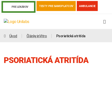
TESTY PRE SAMOPLATCOV
AMBULANCIE
PRE LEKÁROV
Úvod
Články inVitro
Psoriatická atritída
PSORIATICKÁ ATRITÍDA
Genetika
Covid-19
Žiadanky a tlačivá
Výsledky vyšetrení
Kortizol
Odberová príručka