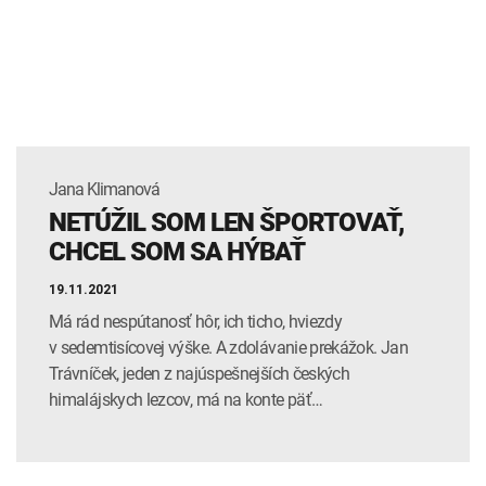
INTOLERANCIA POTRAVÍN
Lymská borelióza
Human papillomavirus (HPV)
Jana Klimanová
NETÚŽIL SOM LEN ŠPORTOVAŤ,
CHCEL SOM SA HÝBAŤ
19.11.2021
Má rád nespútanosť hôr, ich ticho, hviezdy
v sedemtisícovej výške. A zdolávanie prekážok. Jan
Trávníček, jeden z najúspešnejších českých
himalájskych lezcov, má na konte päť…