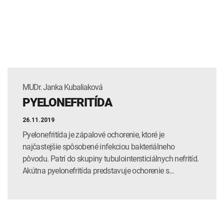
INTOLERANCIA POTRAVÍN
Lymská borelióza
Human papillomavirus (HPV)
MUDr. Janka Kubaliaková
PYELONEFRITÍDA
26.11.2019
Pyelonefritída je zápalové ochorenie, ktoré je
najčastejšie spôsobené infekciou bakteriálneho
pôvodu. Patrí do skupiny tubulointersticiálnych nefritíd.
Akútna pyelonefritída predstavuje ochorenie s…