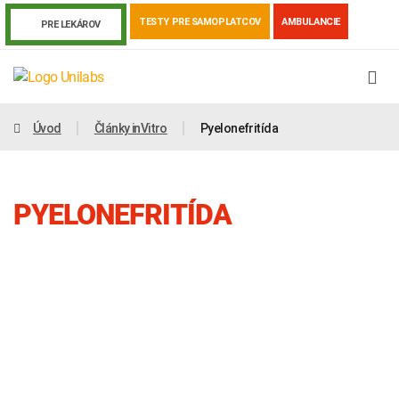
TESTY PRE SAMOPLATCOV
AMBULANCIE
PRE LEKÁROV
Úvod
Články inVitro
Pyelonefritída
PYELONEFRITÍDA
Genetika
Covid-19
Žiadanky a tlačivá
Výsledky vyšetrení
Kortizol
Odberová príručka