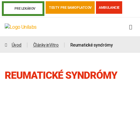
TESTY PRE SAMOPLATCOV
AMBULANCIE
PRE LEKÁROV
Úvod
Články inVitro
Reumatické syndrómy
REUMATICKÉ SYNDRÓMY
Genetika
Covid-19
Žiadanky a tlačivá
Výsledky vyšetrení
Kortizol
Odberová príručka