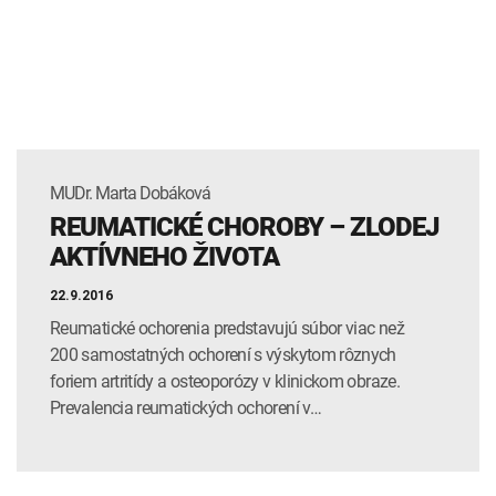
INTOLERANCIA POTRAVÍN
Lymská borelióza
Human papillomavirus (HPV)
MUDr. Marta Dobáková
REUMATICKÉ CHOROBY – ZLODEJ
AKTÍVNEHO ŽIVOTA
22.9.2016
Reumatické ochorenia predstavujú súbor viac než
200 samostatných ochorení s výskytom rôznych
foriem artritídy a osteoporózy v klinickom obraze.
Prevalencia reumatických ochorení v…